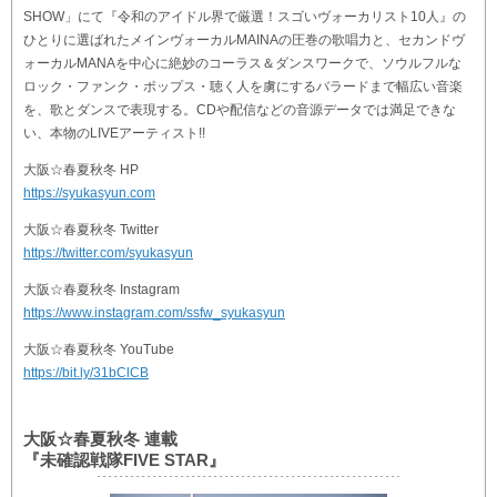
SHOW」にて『令和のアイドル界で厳選！スゴいヴォーカリスト10人』の
ひとりに選ばれたメインヴォーカルMAINAの圧巻の歌唱力と、セカンドヴ
ォーカルMANAを中心に絶妙のコーラス＆ダンスワークで、ソウルフルな
ロック・ファンク・ポップス・聴く人を虜にするバラードまで幅広い音楽
を、歌とダンスで表現する。CDや配信などの音源データでは満足できな
い、本物のLIVEアーティスト!!
大阪☆春夏秋冬 HP
https://syukasyun.com
大阪☆春夏秋冬 Twitter
https://twitter.com/syukasyun
大阪☆春夏秋冬 Instagram
https://www.instagram.com/ssfw_syukasyun
大阪☆春夏秋冬 YouTube
https://bit.ly/31bClCB
大阪☆春夏秋冬 連載
『未確認戦隊FIVE STAR』