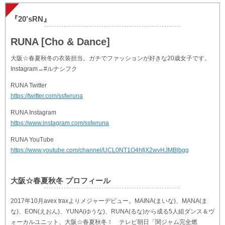
『20’sRN』
RUNA [Cho & Dance]
大阪☆春夏秋冬の衣装担当。ガチでファッションが好きな20歳女子です。
Instagram→#ルナシフク
RUNA Twitter
https://twitter.com/ssfwruna
RUNA Instagram
https://www.instagram.com/ssfwruna
RUNA YouTube
https://www.youtube.com/channel/UCL0NT1O4hfjX2wvHJMBlbgg
大阪☆春夏秋冬 プロフィール
2017年10月avex traxよりメジャーデビュー。MAINA(まいな)、MANA(ま
な)、EON(えおん)、YUNA(ゆうな)、RUNA(るな)から成る5人組ダンス＆ヴ
ォーカルユニット、大阪☆春夏秋冬！ テレビ朝日「関ジャム完全燃