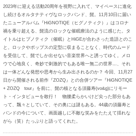
2023年に迎える活動20周年を視野に入れて、マイペースに進化
し続けるオルタナティヴなロックバンド、髭。11月10日に届い
たニューアルバム『HiGNOTIQE（ヒグノティク）』はコロナ
禍を乗り超える、髭流のロックな催眠療法のように感じた。タ
イトルはヒプノティク（催眠）とHiGEが合わさった造語とのこ
と。ロックやポップスの定型に収まることなく、時代のムード
を受信して、髭でしか出せない音楽世界へと誘ってゆく。メロ
ウで心地良く、奇妙で刺激的でもある唯一無二の世界…、それ
は一体どんな発想や思考から生み出されるのか？ 今回、11月27
日から開催される前作『ZOZQ』との合併ツアー『HiGNOTIQE
+ ZOZQ tour』を前に、髭の核となる須藤寿(vo&g)にリモー
ト・インタビューを敢行！ 物腰柔らかいけど尖った部分もあ
って、飄々としていて、その奥には謎もある。44歳の須藤寿と
バンドの今について、画面越しに不敵な笑みをたたえて揺れな
がら（笑）たっぷりと語ってくれた。