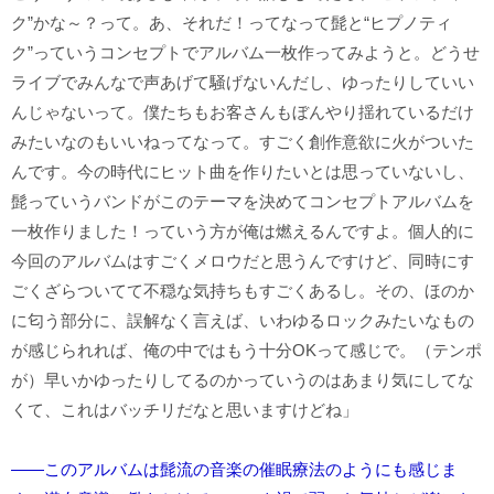
ク”かな～？って。あ、それだ！ってなって髭と“ヒプノティ
ク”っていうコンセプトでアルバム一枚作ってみようと。どうせ
ライブでみんなで声あげて騒げないんだし、ゆったりしていい
んじゃないって。僕たちもお客さんもぼんやり揺れているだけ
みたいなのもいいねってなって。すごく創作意欲に火がついた
んです。今の時代にヒット曲を作りたいとは思っていないし、
髭っていうバンドがこのテーマを決めてコンセプトアルバムを
一枚作りました！っていう方が俺は燃えるんですよ。個人的に
今回のアルバムはすごくメロウだと思うんですけど、同時にす
ごくざらついてて不穏な気持ちもすごくあるし。その、ほのか
に匂う部分に、誤解なく言えば、いわゆるロックみたいなもの
が感じられれば、俺の中ではもう十分OKって感じで。（テンポ
が）早いかゆったりしてるのかっていうのはあまり気にしてな
くて、これはバッチリだなと思いますけどね」
――このアルバムは髭流の音楽の催眠療法のようにも感じま