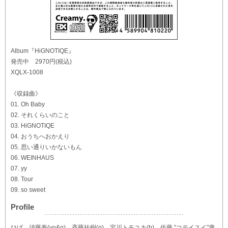
Album『HiGNOTIQE』
発売中 2970円(税込)
XQLX-1008
《収録曲》
01. Oh Baby
02. それくらいのこと
03. HiGNOTIQE
04. おうちへおかえり
05. 思い通りいかないもん
06. WEINHAUS
07. yy
08. Tour
09. so sweet
Profile
ひげ…須藤寿(vo&g)、斉藤祐樹(g)、宮川トモユキ(b)、佐藤 "コテイスイ"康