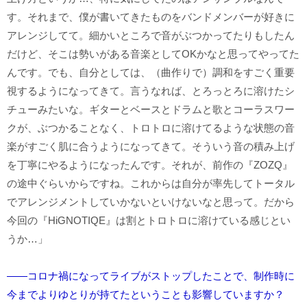
す。それまで、僕が書いてきたものをバンドメンバーが好きに
アレンジしてて。細かいところで音がぶつかってたりもしたん
だけど、そこは勢いがある音楽としてOKかなと思ってやってた
んです。でも、自分としては、（曲作りで）調和をすごく重要
視するようになってきて。言うなれば、とろっとろに溶けたシ
チューみたいな。ギターとベースとドラムと歌とコーラスワー
クが、ぶつかることなく、トロトロに溶けてるような状態の音
楽がすごく肌に合うようになってきて。そういう音の積み上げ
を丁寧にやるようになったんです。それが、前作の『ZOZQ』
の途中ぐらいからですね。これからは自分が率先してトータル
でアレンジメントしていかないといけないなと思って。だから
今回の『HiGNOTIQE』は割とトロトロに溶けている感じとい
うか…」
――コロナ禍になってライブがストップしたことで、制作時に
今までよりゆとりが持てたということも影響していますか？