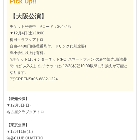
Pick Up!!
【大阪公演】
チケット発売中 Pコード：204-779
▼12月4日(土) 18:00
梅田クラブクアトロ
自由-4400円(整理番号付、ドリンク代別途要)
※小学生以上は有料｡
※チケットは､インターネット(PC･スマートフォン)のみで販売｡販売期
間中は1人2枚まで｡チケットは､12/2(木)朝10:00以降に引換えが可能と
なります｡
[問]GREENS■06-6882-1224
【愛知公演】
▼12月5日(日)
名古屋クラブクアトロ
【東京公演】
▼12月11日(土)
渋谷CLUB QUATTRO