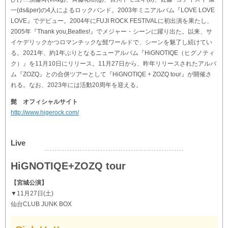
一(ds&per)の4人によるロックバンド。2003年ミニアルバム『LOVE LOVE
LOVE』でデビュー。2004年にFUJI ROCK FESTIVALに初出演を果たし、
2005年『Thank you,Beatles!』でメジャー・シーンに躍り出た。以来、サ
イケデリックかつロマンチックな髭ワールドで、シーンを魅了し続けてい
る。2021年、約1年ぶりとなるニューアルバム『HiGNOTIQE（ヒグノティ
ク）』を11月10日にリリース。11月27日から、昨年リリースされたアルバ
ム『ZOZQ』との合併ツアーとして『HiGNOTIQE + ZOZQ tour』が開催さ
れる。なお、2023年には活動20周年を迎える。
髭 オフィシャルサイト
http://www.higerock.com/
Live
HiGNOTIQE+ZOZQ tour
【宮城公演】
▼11月27日(土)
仙台CLUB JUNK BOX