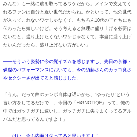
みんな）も一緒に歳を取ってるワケだから。メインで支えてく
れるファンは自分と近い世代だからね。かといって、他の世代
が入ってこれないワケじゃなくて、もちろん10代の子たちにも
伝わったら嬉しいけど。そう考えると無理に盛り上げる必要は
ないなと。盛り上げたくないワケじゃなくて。本当に盛り上げ
たいんだったら、盛り上げない方がいい」
――そういう姿勢に今の髭イズムを感じますし、先日の京都・
磔磔のパフォーマンスにおいても、今の須藤さんのカッコ良さ
やセクシーさが出てると感じました。
「うん。だって曲のテンポ自体は遅いから、“ゆったり”という
言い方をしてるだけで…。今回の『HiGNOTIQE』って、俺の
中ではガッチガチに速いし、ガッチガチに尖りまくってるアル
バムだと思ってるんですよ！」
――はい。今も内面は尖ってると思いますよ！