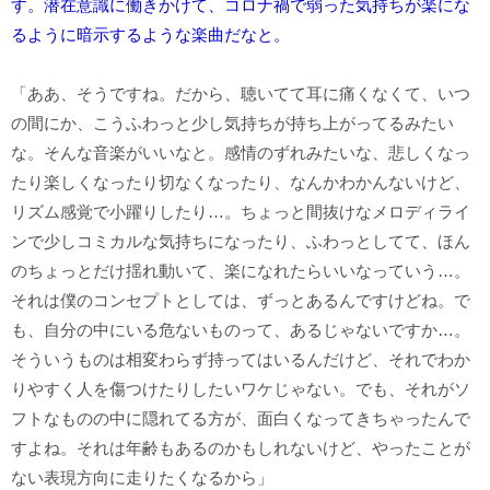
す。潜在意識に働きかけて、コロナ禍で弱った気持ちが楽にな
るように暗示するような楽曲だなと。
「ああ、そうですね。だから、聴いてて耳に痛くなくて、いつ
の間にか、こうふわっと少し気持ちが持ち上がってるみたい
な。そんな音楽がいいなと。感情のずれみたいな、悲しくなっ
たり楽しくなったり切なくなったり、なんかわかんないけど、
リズム感覚で小躍りしたり…。ちょっと間抜けなメロディライ
ンで少しコミカルな気持ちになったり、ふわっとしてて、ほん
のちょっとだけ揺れ動いて、楽になれたらいいなっていう…。
それは僕のコンセプトとしては、ずっとあるんですけどね。で
も、自分の中にいる危ないものって、あるじゃないですか…。
そういうものは相変わらず持ってはいるんだけど、それでわか
りやすく人を傷つけたりしたいワケじゃない。でも、それがソ
フトなものの中に隠れてる方が、面白くなってきちゃったんで
すよね。それは年齢もあるのかもしれないけど、やったことが
ない表現方向に走りたくなるから」