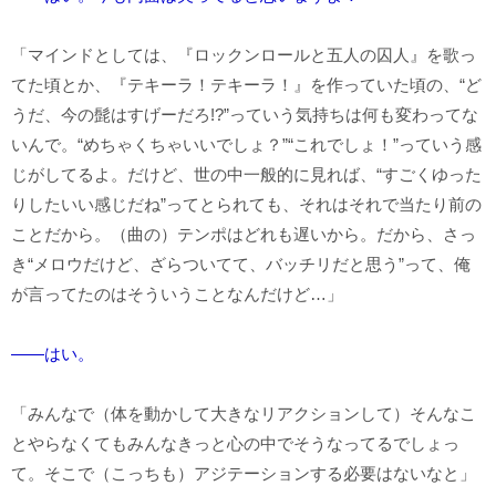
「マインドとしては、『ロックンロールと五人の囚人』を歌っ
てた頃とか、『テキーラ！テキーラ！』を作っていた頃の、“ど
うだ、今の髭はすげーだろ!?”っていう気持ちは何も変わってな
いんで。“めちゃくちゃいいでしょ？”“これでしょ！”っていう感
じがしてるよ。だけど、世の中一般的に見れば、“すごくゆった
りしたいい感じだね”ってとられても、それはそれで当たり前の
ことだから。（曲の）テンポはどれも遅いから。だから、さっ
き“メロウだけど、ざらついてて、バッチリだと思う”って、俺
が言ってたのはそういうことなんだけど…」
――はい。
「みんなで（体を動かして大きなリアクションして）そんなこ
とやらなくてもみんなきっと心の中でそうなってるでしょっ
て。そこで（こっちも）アジテーションする必要はないなと」