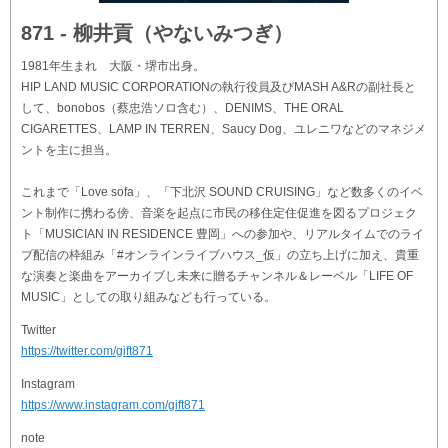
871 - 柳井貢（やないみつぎ）
1981年生まれ 大阪・堺市出身。
HIP LAND MUSIC CORPORATIONの執行役員及びMASH A&Rの副社長と
して、bonobos（蔡忠浩ソロ含む）、DENIMS、THE ORAL
CIGARETTES、LAMP IN TERREN、Saucy Dog、ユレニワなどのマネジメ
ントを主に担当。
これまで「Love sofa」、「下北沢 SOUND CRUISING」など数多くのイベ
ント制作に携わる傍、音楽を起点に市民の移住定住促進を図るプロジェク
ト「MUSICIAN IN RESIDENCE 豊岡」への参加や、リアルタイムでのライ
ブ配信の枠組み「#オンラインライブハウス_仮」の立ち上げに加え、貴重
な演奏と楽曲をアーカイブし未来に贈るチャンネル＆レーベル「LIFE OF
MUSIC」としての取り組みなども行っている。
Twitter
https://twitter.com/gift871
Instagram
https://www.instagram.com/gift871
note