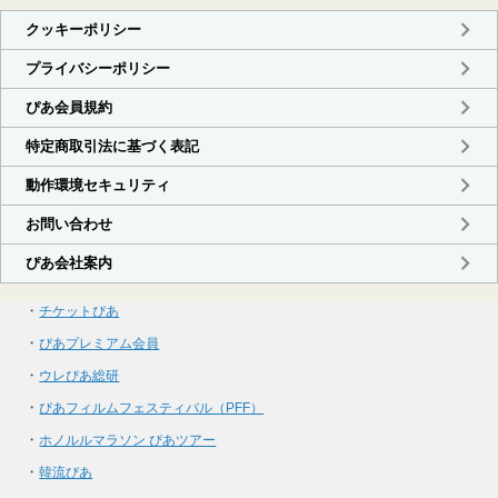
・
チケットぴあ
・
ぴあプレミアム会員
・
ウレぴあ総研
・
ぴあフィルムフェスティバル（PFF）
・
ホノルルマラソン ぴあツアー
・
韓流ぴあ