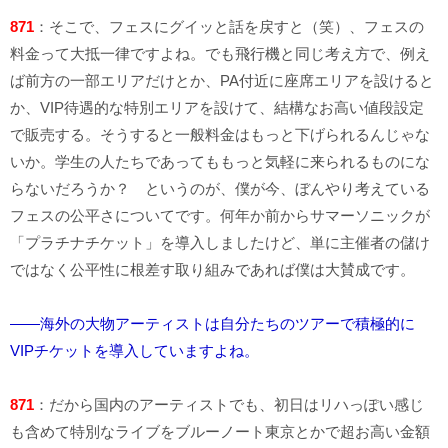
871
：そこで、フェスにグイッと話を戻すと（笑）、フェスの
料金って大抵一律ですよね。でも飛行機と同じ考え方で、例え
ば前方の一部エリアだけとか、PA付近に座席エリアを設けると
か、VIP待遇的な特別エリアを設けて、結構なお高い値段設定
で販売する。そうすると一般料金はもっと下げられるんじゃな
いか。学生の人たちであってももっと気軽に来られるものにな
らないだろうか？ というのが、僕が今、ぼんやり考えている
フェスの公平さについてです。何年か前からサマーソニックが
「プラチナチケット」を導入しましたけど、単に主催者の儲け
ではなく公平性に根差す取り組みであれば僕は大賛成です。
――海外の大物アーティストは自分たちのツアーで積極的に
VIPチケットを導入していますよね。
871
：だから国内のアーティストでも、初日はリハっぽい感じ
も含めて特別なライブをブルーノート東京とかで超お高い金額