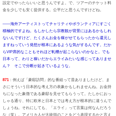
設定でやったらいいと思うんですよ。で、ツアーのチケット料
金を少しでも安く提供する。公平だと思うんですけどね。
――海外アーティストってチャリティやボランティアにすごく
積極的ですよね。もしかしたら宗教観が背景にはあるかもしれ
ないんですけど、たくさんお金を稼がせてもらったから還元し
ますねっていう発想が根本にあるような気がするんです。だか
らVIP席的なこともそれほど軋轢が起こらないのかなと。でも
日本って、わりと稼いだからエライみたいな感じってありませ
ん？ そこで分断が起きているような。
871
：例えば「豪邸訪問」的な番組って昔ありましたけど、ま
さにそういう日本的な考え方の表象かもしれませんね。お金持
ちになった象徴である豪邸を見せてもらうって。たしかにおっ
しゃる通り、特に欧米と日本とでは考え方が根本的に違うんで
しょうね。それにしても、「エライ」って言葉は何なんだろう
な（笑）。アメリカ人が大統領のことをどう表現するかと言え