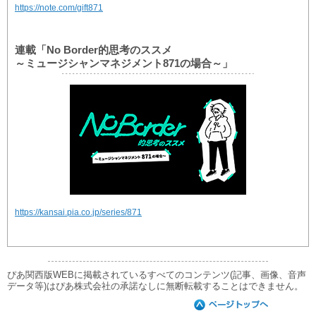
https://note.com/gift871
連載「No Border的思考のススメ
～ミュージシャンマネジメント871の場合～」
https://kansai.pia.co.jp/series/871
ぴあ関西版WEBに掲載されているすべてのコンテンツ(記事、画像、音声
データ等)はぴあ株式会社の承諾なしに無断転載することはできません。