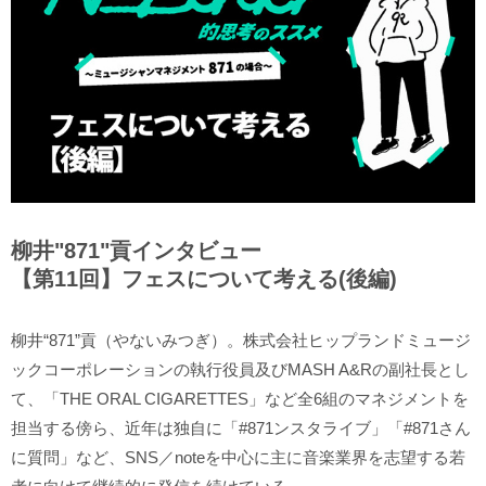
柳井"871"貢インタビュー
【第11回】フェスについて考える(後編)
柳井“871”貢（やないみつぎ）。株式会社ヒップランドミュージ
ックコーポレーションの執行役員及びMASH A&Rの副社長とし
て、「THE ORAL CIGARETTES」など全6組のマネジメントを
担当する傍ら、近年は独自に「#871ンスタライブ」「#871さん
に質問」など、SNS／noteを中心に主に音楽業界を志望する若