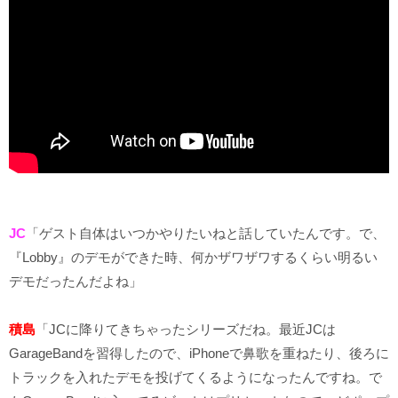
JC
「ゲスト自体はいつかやりたいねと話していたんです。で、
『Lobby』のデモができた時、何かザワザワするくらい明るい
デモだったんだよね」
積島
「JCに降りてきちゃったシリーズだね。最近JCは
GarageBandを習得したので、iPhoneで鼻歌を重ねたり、後ろに
トラックを入れたデモを投げてくるようになったんですね。で