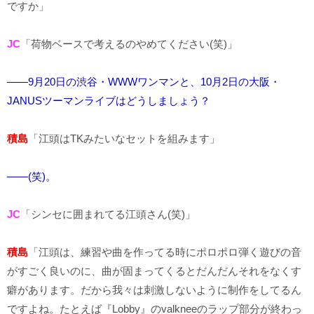
ですか」
JC
「荷物ベースで考えるのやめてください(笑)」
――9月20日の渋谷・WWWワンマンと、10月2日の大阪・
JANUSツーマンライブはどうしましょう？
積島
「江頭はTKみたいなセットを組みます」
――(笑)。
JC
「シンセに囲まれてる江頭さん(笑)」
積島
「江頭は、練習や曲を作ってる時にポロポロ弾く遊びの音
がすごく良いのに、曲が固まってくるとだんだんそれをなくす
癖があります。だから我々は刺激しないように制作をしてるん
ですよね。たとえば『Lobby』のvalkneeのラップ部分が終わっ