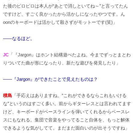
た後のピロピロは本人が“あとで消しといてね～”と言ってたん
ですけど、すごく良かったから活かしになったやつです。ん
oonのキーボードは活かして殺さずがモットーです(笑)」
――なるほど。
JC
「『Jargon』はホント結構遊べたよね。今までずっとまとわ
りついてた曲が形になったり、新たな遊びを発見したり」
――『Jargon』ができたことで見えたものは？
積島
「手応えはありますね。“これができるならこれもいける
な”というのはすごく多い。前からギターレスとは言われてます
けど、キーボードがベースラインを弾いてくれるからベースレ
スにもなれる。集団で音楽をやってること自体を、もっと解体
できるような気がしてて。まだまだ面白いのが出そうですね」