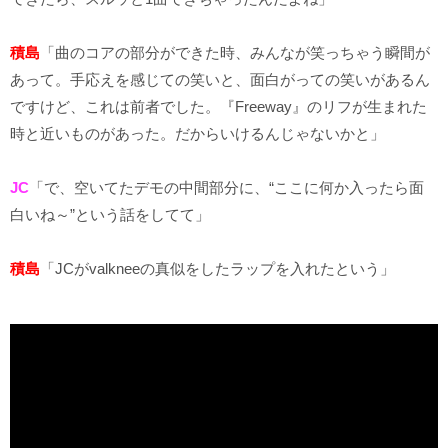
積島
「曲のコアの部分ができた時、みんなが笑っちゃう瞬間が
あって。手応えを感じての笑いと、面白がっての笑いがあるん
ですけど、これは前者でした。『Freeway』のリフが生まれた
時と近いものがあった。だからいけるんじゃないかと」
JC
「で、空いてたデモの中間部分に、“ここに何か入ったら面
白いね～”という話をしてて」
積島
「JCがvalkneeの真似をしたラップを入れたという」