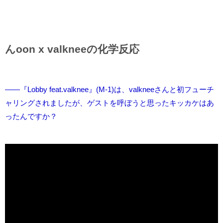
んoon x valkneeの化学反応
――『Lobby feat.valknee』(M-1)は、valkneeさんと初フューチ
ャリングされましたが、ゲストを呼ぼうと思ったキッカケはあ
ったんですか？