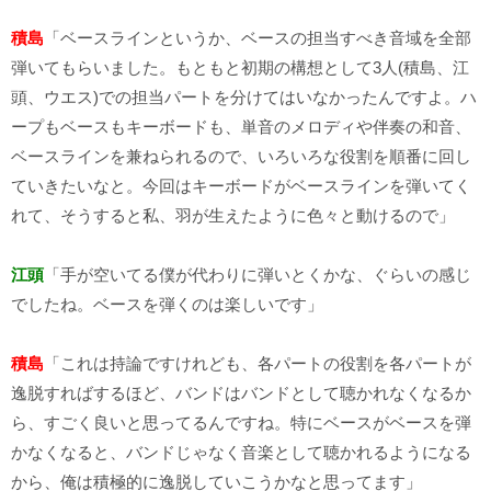
積島
「ベースラインというか、ベースの担当すべき音域を全部
弾いてもらいました。もともと初期の構想として3人(積島、江
頭、ウエス)での担当パートを分けてはいなかったんですよ。ハ
ープもベースもキーボードも、単音のメロディや伴奏の和音、
ベースラインを兼ねられるので、いろいろな役割を順番に回し
ていきたいなと。今回はキーボードがベースラインを弾いてく
れて、そうすると私、羽が生えたように色々と動けるので」
江頭
「手が空いてる僕が代わりに弾いとくかな、ぐらいの感じ
でしたね。ベースを弾くのは楽しいです」
積島
「これは持論ですけれども、各パートの役割を各パートが
逸脱すればするほど、バンドはバンドとして聴かれなくなるか
ら、すごく良いと思ってるんですね。特にベースがベースを弾
かなくなると、バンドじゃなく音楽として聴かれるようになる
から、俺は積極的に逸脱していこうかなと思ってます」