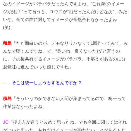
なのイメージがバラバラだったんですよね。“これ海(のイメー
ジ)だね！”って言うと、ユウコが“山だったんだけどなあ”、みた
いな。全ての曲に対してイメージが全然合わなかったよね
(笑)」
積島
「ただ面白いのが、デモなりリハなりで1回作ってみて、み
んなで聴くんですね。で、“良いね、良くなったね”と言うの
に、その後共有するイメージがバラバラ。手応えがあるのに分
裂気味に進んでいった感じですね」
――そこは統一しようとするんですか？
積島
「そういうのができない人間が集まってるので、統一って
作業はなかったよね」
JC
「捉え方が違うと改めて思ったね。でも今回に関してはそれ
がいいと思った。あれだけイメージが揃わないことがあるんだ