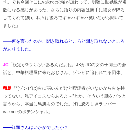
す。でも今回そこにvalkneeの軸が加わって、明確に世界線が複
数になる感じがあった。さらに語りの内容は勝手に彼女が降ろ
してくれて(笑)。我々は後ろでギャハギャハ笑いながら聞いて
ました」
――何を言ったのか、聞き取れるところと聞き取れないところ
がありました。
JC
「設定が3つくらいあるんだよね。JKかJCの女の子同士の会
話と、中華料理屋に来たおじさん、ゾンビに追われてる団体」
積島
「“(ゾンビは)火に弱いんだけど喫煙者がいないから火を持
ってない。私アイコスならあるよ～”とか、そういう話をパッと
言うから、本当に鳥肌ものでした。げに恐ろしきラッパー
valkneeのポテンシャル」
――江頭さんはいかがでしたか？