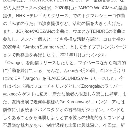
どの大型フェスへの出演、2020年にはPARCO WebCMへの楽曲
提供、NHK Eテレ『ミミクリーズ』でのトクマルシューゴ作曲
の『みずのうた』の演奏提供など、活動の幅を大きく広げた。
また、JCがtoeやGEZANの楽曲に、ウエスがTENDREの楽曲に
参加し、メンバー個人としても多様な活動を展開。コロナ禍の
2020年も『Amber(Summer ver.)』としてライブアレンジバージ
ョンで既存曲を再録したり、2021年1月にはシングル
『Orange』を配信リリースしたりと、マイペースながら精力的
に活動を続けている。そんな、んoonが8月25日、2年2ヶ月ぶり
に3rd EP『Jargon』をFLAKE SOUNDSからリリースした。今
作はバンド初のフューチャリングとしてZoomgalsのラッパー
valkneeをゲストに迎え、新たな他者の眼差しを楽曲に昇華。ま
た、友情出演で幾何学模様のGo Kurosawaが、エンジニアには
前作に引き続きツバメスタジオの君島結がジョイン。バンドら
しくあることから逸脱しようとする彼らの独創的なサウンドは
不思議な魅力があり、制作過程も非常に興味深い。今回は、新