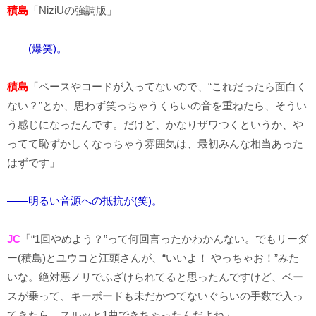
積島
「NiziUの強調版」
――(爆笑)。
積島
「ベースやコードが入ってないので、“これだったら面白く
ない？”とか、思わず笑っちゃうくらいの音を重ねたら、そうい
う感じになったんです。だけど、かなりザワつくというか、や
ってて恥ずかしくなっちゃう雰囲気は、最初みんな相当あった
はずです」
――明るい音源への抵抗が(笑)。
JC
「“1回やめよう？”って何回言ったかわかんない。でもリーダ
ー(積島)とユウコと江頭さんが、“いいよ！ やっちゃお！”みた
いな。絶対悪ノリでふざけられてると思ったんですけど、ベー
スが乗って、キーボードも未だかつてないぐらいの手数で入っ
てきたら、スルッと1曲できちゃったんだよね」