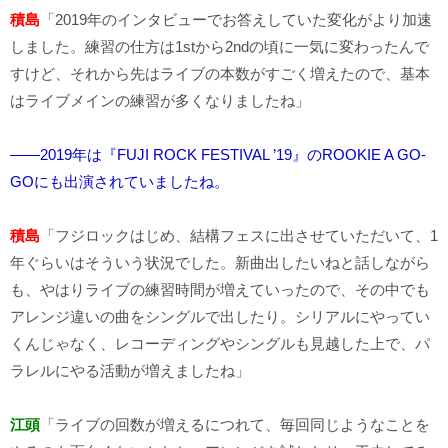
積島
「2019年のインタビューでお答えしていた変化がより加速
しました。練習の仕方は1stから2ndの頃に一気に変わったんで
すけど、それから先はライブの本数がすごく増えたので、基本
はライブメインの練習が多くなりましたね」
――2019年は『FUJI ROCK FESTIVAL ’19』のROOKIE A GO-
GOにも出演されていましたね。
積島
「フジロックはじめ、結構フェスに出させていただいて、1
年ぐらいはそういう状況でした。新曲出したいねと話しながら
も、やはりライブの練習時間が増えていったので、その中でも
アレンジ違いの曲をシングルで出したり。シリアルにやってい
くんじゃなく、レコーディングやシングルも見越した上で、パ
ラレルにやる活動が増えましたね」
江頭
「ライブの回数が増えるにつれて、毎回同じようなことを