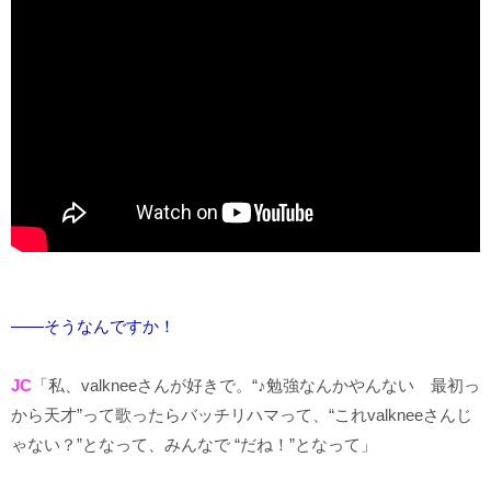
――そうなんですか！
JC
「私、valkneeさんが好きで。“♪勉強なんかやんない 最初っ
から天才”って歌ったらバッチリハマって、“これvalkneeさんじ
ゃない？”となって、みんなで “だね！”となって」