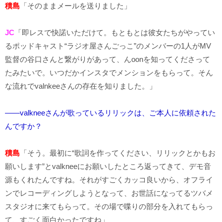
積島
「そのままメールを送りました」
JC
「即レスで快諾いただけて。もともとは彼女たちがやってい
るポッドキャスト“ラジオ屋さんごっこ”のメンバーの1人がMV
監督の谷口さんと繋がりがあって、んoonを知ってくださって
たみたいで。いつだかインスタでメンションをもらって。そん
な流れでvalnkeeさんの存在を知りました。」
――valkneeさんが歌っているリリックは、ご本人に依頼された
んですか？
積島
「そう。最初に“歌詞を作ってください、リリックとかもお
願いします”とvalkneeにお願いしたところ返ってきて、デモ音
源もくれたんですね。それがすごくカッコ良いから、オフライ
ンでレコーディングしようとなって、お世話になってるツバメ
スタジオに来てもらって。その場で喋りの部分を入れてもらっ
て、すごく面白かったですね」