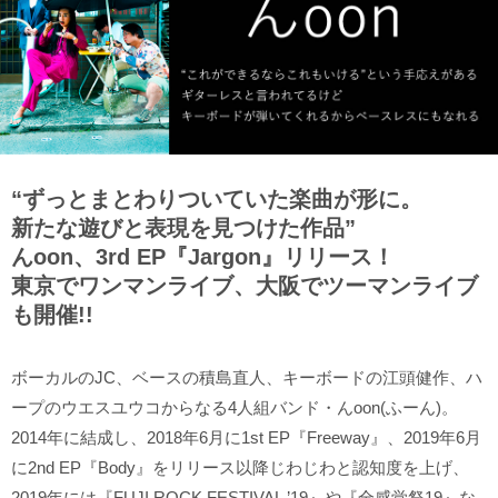
“ずっとまとわりついていた楽曲が形に。
新たな遊びと表現を見つけた作品”
んoon、3rd EP『Jargon』リリース！
東京でワンマンライブ、大阪でツーマンライブ
も開催!!
ボーカルのJC、ベースの積島直人、キーボードの江頭健作、ハ
ープのウエスユウコからなる4人組バンド・んoon(ふーん)。
2014年に結成し、2018年6月に1st EP『Freeway』、2019年6月
に2nd EP『Body』をリリース以降じわじわと認知度を上げ、
2019年には『FUJI ROCK FESTIVAL ’19』や『全感覚祭19』な