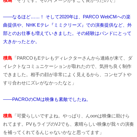
積島
「そうです。そのイメージがすごく良かったので」
――なるほど……！ そして2020年は、PARCO WebCMへの楽
曲提供や、NHK Eテレ『ミミクリーズ』での演奏提供など、外
部とのお仕事も増えていきました。その経験はバンドにとって
大きかったとか。
積島
「PARCOもEテレもディレクターさんから連絡が来て、ダ
イレクトなコミュニケーションが取れたので、気持ち良く制作
できました。相手の顔が非常によく見えるから、コンセプトや
すり合わせにズレがなかったなと」
――PACROのCMは映像も素敵でしたね。
積島
「可愛らしいですよね。やっぱり、んoonは映像に助けら
れてます。PVもライブのVJでも、素晴らしい映像が我々の演奏
を補ってくれてるんじゃないかなと思ってます」