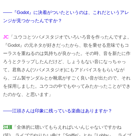
――『Godot』に決着がついたというのは、これだというアレ
ンジが見つかったんですか？
JC
「ユウコとツバメスタジオでいろいろ音を作ったんですよ。
『Godot』の元ネタが好きだったから、歌を乗せる意味でもコ
ーラスを重ねるのは気持ちが良かった。その時、音を新たに作
ろうとクラップしたんだけど、しょうもない音になっちゃっ
て。君島さん(ツバメスタジオ)にもアドバイスをもらいなが
ら、ゴム製サンダルとか靴底がすごく良い音が出たので、それ
を採用しました。ユウコの中でもやってみたかったことができ
たのかな、と思います」
――江頭さんは印象に残っている楽曲はありますか？
江頭
「全体的に聴いてもらえればいいんじゃないですかね
(笑)。ライブでやりたい曲は『Sniffin’』とか『Lobby』。ライブ