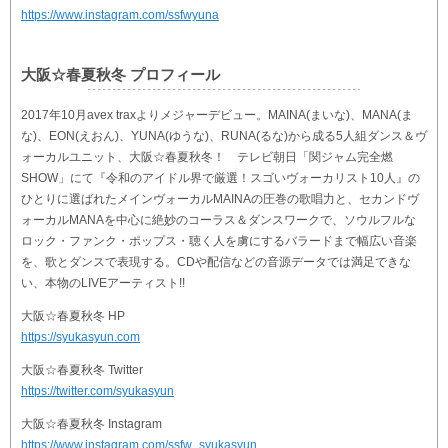
https://www.instagram.com/ssfwyuna
大阪☆春夏秋冬 プロフィール
2017年10月avex traxよりメジャーデビュー。MAINA(まいな)、MANA(ま
な)、EON(えおん)、YUNA(ゆうな)、RUNA(るな)から成る5人組ダンス＆ヴ
ォーカルユニット、大阪☆春夏秋冬！ テレビ朝日「関ジャム完全燃
SHOW」にて『令和のアイドル界で厳選！スゴいヴォーカリスト10人』の
ひとりに選ばれたメインヴォーカルMAINAの圧巻の歌唱力と、セカンドヴ
ォーカルMANAを中心に絶妙のコーラス＆ダンスワークで、ソウルフルな
ロック・ファンク・ポップス・聴く人を虜にするバラードまで幅広い音楽
を、歌とダンスで表現する。CDや配信などの音源データでは満足できな
い、本物のLIVEアーティスト!!
大阪☆春夏秋冬 HP
https://syukasyun.com
大阪☆春夏秋冬 Twitter
https://twitter.com/syukasyun
大阪☆春夏秋冬 Instagram
https://www.instagram.com/ssfw_syukasyun