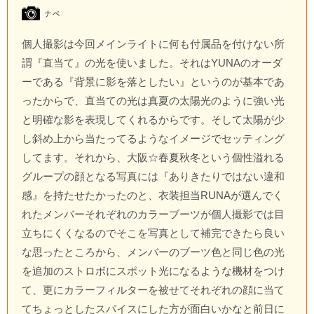
個人撮影は今回メインライトに何も付属品を付けない所
謂『直当て』の光を使いました。それはYUNAのオーダ
ーである『背景に影を落としたい』というのが基本であ
ったからで、直当ての光は真夏の太陽光のように強い光
と明確な影を表現してくれるからです。そして太陽が少
し斜め上から当たってるようなイメージでセッティング
してます。それから、大阪☆春夏秋冬という個性溢れる
グループの顔となる写真には『ありきたりではない違和
感』を持たせたかったのと、衣装担当RUNAが選んでく
れたメンバーそれぞれのカラーブーツが個人撮影では目
立ちにくくなるのでそこを写真として補完できたら良い
な思ったところから、メンバーのブーツ色と同じ色の光
を追加のストロボにスポット光になるような機材をつけ
て、更にカラーフィルターを被せてそれぞれの顔に当て
てちょっとしたスパイスにした方が面白いかなと前日に