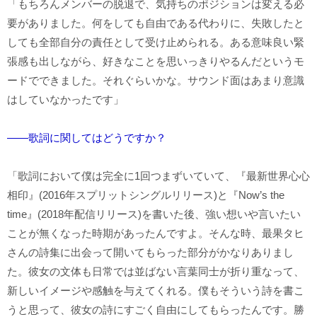
「もちろんメンバーの脱退で、気持ちのポジションは変える必
要がありました。何をしても自由である代わりに、失敗したと
しても全部自分の責任として受け止められる。ある意味良い緊
張感も出しながら、好きなことを思いっきりやるんだというモ
ードでできました。それぐらいかな。サウンド面はあまり意識
はしていなかったです」
――歌詞に関してはどうですか？
「歌詞において僕は完全に1回つまずいていて、『最新世界心心
相印』(2016年スプリットシングルリリース)と『Now’s the
time』(2018年配信リリース)を書いた後、強い想いや言いたい
ことが無くなった時期があったんですよ。そんな時、最果タヒ
さんの詩集に出会って開いてもらった部分がかなりありまし
た。彼女の文体も日常では並ばない言葉同士が折り重なって、
新しいイメージや感触を与えてくれる。僕もそういう詩を書こ
うと思って、彼女の詩にすごく自由にしてもらったんです。勝