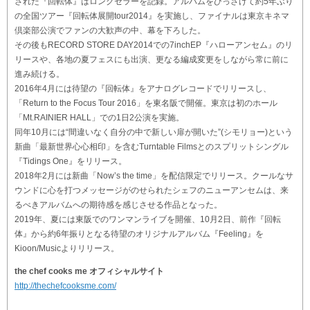
された『回転体』はロングセラーを記録。アルバムをひっさげて約5年ぶり
の全国ツアー『回転体展開tour2014』を実施し、ファイナルは東京キネマ
倶楽部公演でファンの大歓声の中、幕を下ろした。
その後もRECORD STORE DAY2014での7inchEP『ハローアンセム』のリ
リースや、各地の夏フェスにも出演、更なる編成変更をしながら常に前に
進み続ける。
2016年4月には待望の『回転体』をアナログレコードでリリースし、
「Return to the Focus Tour 2016」を東名阪で開催。東京は初のホール
「Mt.RAINIER HALL」での1日2公演を実施。
同年10月には“間違いなく自分の中で新しい扉が開いた”(シモリョー)という
新曲「最新世界心心相印」を含むTurntable Filmsとのスプリットシングル
『Tidings One』をリリース。
2018年2月には新曲「Now’s the time」を配信限定でリリース。クールなサ
ウンドに心を打つメッセージがのせられたシェフのニューアンセムは、来
るべきアルバムへの期待感を感じさせる作品となった。
2019年、夏には東阪でのワンマンライブを開催、10月2日、前作『回転
体』から約6年振りとなる待望のオリジナルアルバム『Feeling』を
Kioon/Musicよりリリース。
the chef cooks me オフィシャルサイト
http://thechefcooksme.com/