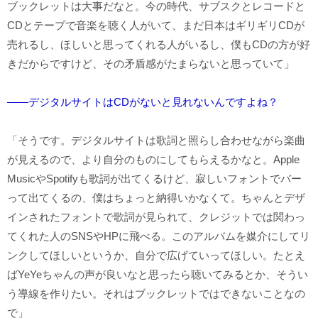
ブックレットは大事だなと。今の時代、サブスクとレコードと
CDとテープで音楽を聴く人がいて、まだ日本はギリギリCDが
売れるし、ほしいと思ってくれる人がいるし、僕もCDの方が好
きだからですけど、その矛盾感がたまらないと思っていて」
――デジタルサイトはCDがないと見れないんですよね？
「そうです。デジタルサイトは歌詞と照らし合わせながら楽曲
が見えるので、より自分のものにしてもらえるかなと。Apple
MusicやSpotifyも歌詞が出てくるけど、寂しいフォントでバー
って出てくるの、僕はちょっと納得いかなくて。ちゃんとデザ
インされたフォントで歌詞が見られて、クレジットでは関わっ
てくれた人のSNSやHPに飛べる。このアルバムを媒介にしてリ
ンクしてほしいというか、自分で広げていってほしい。たとえ
ばYeYeちゃんの声が良いなと思ったら聴いてみるとか、そうい
う導線を作りたい。それはブックレットではできないことなの
で」