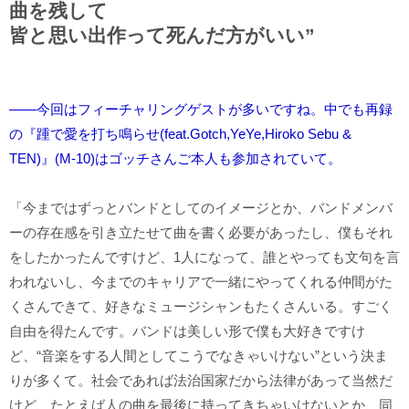
曲を残して
皆と思い出作って死んだ方がいい”
――今回はフィーチャリングゲストが多いですね。中でも再録
の『踵で愛を打ち鳴らせ(feat.Gotch,YeYe,Hiroko Sebu &
TEN)』(M-10)はゴッチさんご本人も参加されていて。
「今まではずっとバンドとしてのイメージとか、バンドメンバ
ーの存在感を引き立たせて曲を書く必要があったし、僕もそれ
をしたかったんですけど、1人になって、誰とやっても文句を言
われないし、今までのキャリアで一緒にやってくれる仲間がた
くさんできて、好きなミュージシャンもたくさんいる。すごく
自由を得たんです。バンドは美しい形で僕も大好きですけ
ど、“音楽をする人間としてこうでなきゃいけない”という決ま
りが多くて。社会であれば法治国家だから法律があって当然だ
けど、たとえば人の曲を最後に持ってきちゃいけないとか、同