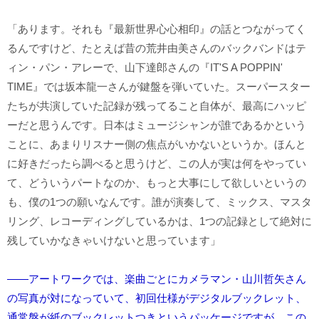
「あります。それも『最新世界心心相印』の話とつながってく
るんですけど、たとえば昔の荒井由美さんのバックバンドはテ
ィン・パン・アレーで、山下達郎さんの『IT'S A POPPIN'
TIME』では坂本龍一さんが鍵盤を弾いていた。スーパースター
たちが共演していた記録が残ってること自体が、最高にハッピ
ーだと思うんです。日本はミュージシャンが誰であるかという
ことに、あまりリスナー側の焦点がいかないというか。ほんと
に好きだったら調べると思うけど、この人が実は何をやってい
て、どういうパートなのか、もっと大事にして欲しいというの
も、僕の1つの願いなんです。誰が演奏して、ミックス、マスタ
リング、レコーディングしているかは、1つの記録として絶対に
残していかなきゃいけないと思っています」
――アートワークでは、楽曲ごとにカメラマン・山川哲矢さん
の写真が対になっていて、初回仕様がデジタルブックレット、
通常盤が紙のブックレットつきというパッケージですが、この