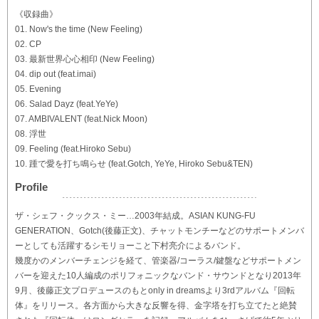
《収録曲》
01. Now's the time (New Feeling)
02. CP
03. 最新世界心心相印 (New Feeling)
04. dip out (feat.imai)
05. Evening
06. Salad Dayz (feat.YeYe)
07. AMBIVALENT (feat.Nick Moon)
08. 浮世
09. Feeling (feat.Hiroko Sebu)
10. 踵で愛を打ち鳴らせ (feat.Gotch, YeYe, Hiroko Sebu&TEN)
Profile
ザ・シェフ・クックス・ミー…2003年結成。ASIAN KUNG-FU
GENERATION、Gotch(後藤正文)、チャットモンチーなどのサポートメンバ
ーとしても活躍するシモリョーこと下村亮介によるバンド。
幾度かのメンバーチェンジを経て、管楽器/コーラス/鍵盤などサポートメン
バーを迎えた10人編成のポリフォニックなバンド・サウンドとなり2013年
9月、後藤正文プロデュースのもとonly in dreamsより3rdアルバム『回転
体』をリリース。各方面から大きな反響を得、金字塔を打ち立てたと絶賛