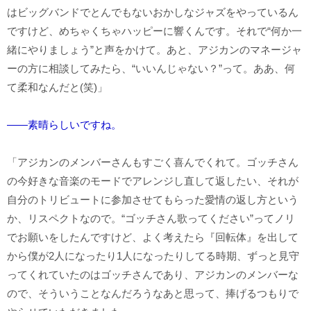
はビッグバンドでとんでもないおかしなジャズをやっているん
ですけど、めちゃくちゃハッピーに響くんです。それで“何か一
緒にやりましょう”と声をかけて。あと、アジカンのマネージャ
ーの方に相談してみたら、“いいんじゃない？”って。ああ、何
て柔和なんだと(笑)」
――素晴らしいですね。
「アジカンのメンバーさんもすごく喜んでくれて。ゴッチさん
の今好きな音楽のモードでアレンジし直して返したい、それが
自分のトリビュートに参加させてもらった愛情の返し方という
か、リスペクトなので。“ゴッチさん歌ってください”ってノリ
でお願いをしたんですけど、よく考えたら『回転体』を出して
から僕が2人になったり1人になったりしてる時期、ずっと見守
ってくれていたのはゴッチさんであり、アジカンのメンバーな
ので、そういうことなんだろうなあと思って、捧げるつもりで