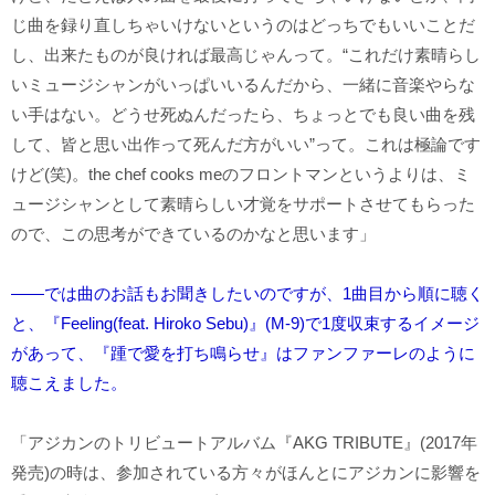
じ曲を録り直しちゃいけないというのはどっちでもいいことだ
し、出来たものが良ければ最高じゃんって。“これだけ素晴らし
いミュージシャンがいっぱいいるんだから、一緒に音楽やらな
い手はない。どうせ死ぬんだったら、ちょっとでも良い曲を残
して、皆と思い出作って死んだ方がいい”って。これは極論です
けど(笑)。the chef cooks meのフロントマンというよりは、ミ
ュージシャンとして素晴らしい才覚をサポートさせてもらった
ので、この思考ができているのかなと思います」
――では曲のお話もお聞きしたいのですが、1曲目から順に聴く
と、『Feeling(feat. Hiroko Sebu)』(M-9)で1度収束するイメージ
があって、『踵で愛を打ち鳴らせ』はファンファーレのように
聴こえました。
「アジカンのトリビュートアルバム『AKG TRIBUTE』(2017年
発売)の時は、参加されている方々がほんとにアジカンに影響を