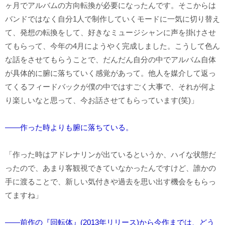
ヶ月でアルバムの方向転換が必要になったんです。そこからは
バンドではなく自分1人で制作していくモードに一気に切り替え
て、発想の転換をして、好きなミュージシャンに声を掛けさせ
てもらって、今年の4月にようやく完成しました。こうして色ん
な話をさせてもらうことで、だんだん自分の中でアルバム自体
が具体的に腑に落ちていく感覚があって。他人を媒介して返っ
てくるフィードバックが僕の中ではすごく大事で、それが何よ
り楽しいなと思って、今お話させてもらっています(笑)」
――作った時よりも腑に落ちている。
「作った時はアドレナリンが出ているというか、ハイな状態だ
ったので、あまり客観視できていなかったんですけど、誰かの
手に渡ることで、新しい気付きや過去を思い出す機会をもらっ
てますね」
――前作の『回転体』(2013年リリース)から今作までは、どう