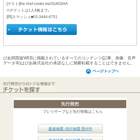
[ゲスト]the chef cooks me/SUKISHA
※チケットは1人4枚まで｡
[問]スマッシュ■03-3444-6751
ぴあ関西版WEBに掲載されているすべてのコンテンツ(記事、画像、音声
データ等)はぴあ株式会社の承諾なしに無断転載することはできません。
プレリザーブなど先行情報はこちら
最速抽選･先行抽選 受付中