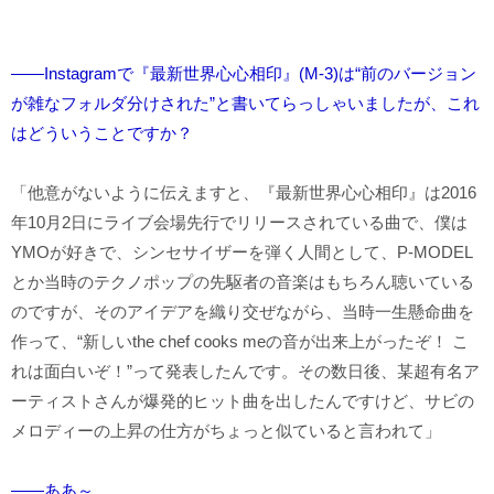
――Instagramで『最新世界心心相印』(M-3)は“前のバージョン
が雑なフォルダ分けされた”と書いてらっしゃいましたが、これ
はどういうことですか？
「他意がないように伝えますと、『最新世界心心相印』は2016
年10月2日にライブ会場先行でリリースされている曲で、僕は
YMOが好きで、シンセサイザーを弾く人間として、P-MODEL
とか当時のテクノポップの先駆者の音楽はもちろん聴いている
のですが、そのアイデアを織り交ぜながら、当時一生懸命曲を
作って、“新しいthe chef cooks meの音が出来上がったぞ！ こ
れは面白いぞ！”って発表したんです。その数日後、某超有名ア
ーティストさんが爆発的ヒット曲を出したんですけど、サビの
メロディーの上昇の仕方がちょっと似ていると言われて」
――ああ～。