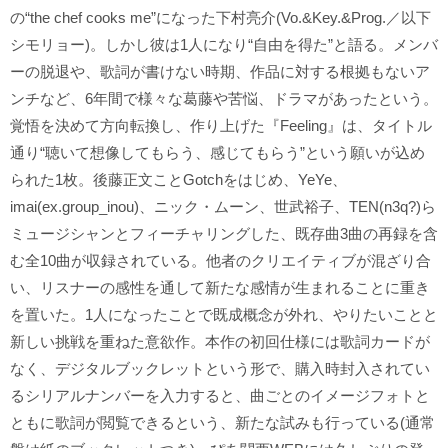
の“the chef cooks me”になった下村亮介(Vo.&Key.&Prog.／以下
シモリョー)。しかし彼は1人になり“自由を得た”と語る。メンバ
ーの脱退や、歌詞が書けない時期、作品に対する根拠もないア
ンチなど、6年間で様々な葛藤や苦悩、ドラマがあったという。
覚悟を決めて方向転換し、作り上げた『Feeling』は、タイトル
通り“聴いて想像してもらう、感じてもらう”という願いが込め
られた1枚。後藤正文ことGotchをはじめ、YeYe、
imai(ex.group_inou)、ニック・ムーン、世武裕子、TEN(n3q?)ら
ミュージシャンとフィーチャリングした、既存曲3曲の再録を含
む全10曲が収録されている。他者のクリエイティブが混ざり合
い、リスナーの感性を通して新たな感情が生まれることに重き
を置いた。1人になったことで既成概念が外れ、やりたいことと
新しい挑戦を重ねた意欲作。本作の初回仕様には歌詞カードが
なく、デジタルブックレットという形で、購入時封入されてい
るシリアルナンバーを入力すると、曲ごとのイメージフォトと
ともに歌詞が閲覧できるという、新たな試みも行っている(通常