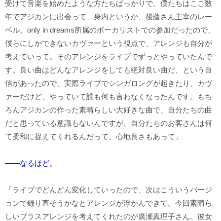
受けて音楽を始めたような方たちばっかりで。僕たちはここ数
年でアジカンに出会って、身内というか、後藤さん主宰のレー
ベル、only in dreams所属のボーカリストでの参加だったので、
僕らにしかできないカヴァーという視点で、アレンジも自分が
考えていって。そのアレンジをライブでずっとやっていたんで
す。良い曲はどんなアレンジをしても絶対良い曲だ、という自
信があったので、実際ライブでシンガロングが起きたり、カヴ
ァーだけど、やっていて誰も何も言わなくなったんです。もち
ろんアジカンの作った素晴らしい大好きな曲で、自分たちの曲
だと思っている意識もないんですが、自分たちのお客さんは何
て柔和に捉えてくれるんだって、心地良さもあって」
――なるほど。
「ライブでどんどん変化していったので、次はこういうバージ
ョンで録り直そうかなとアレンジが浮かんできて。今回素晴ら
しいブラスアレンジを考えてくれたのが廣瀬真理子さん。彼女