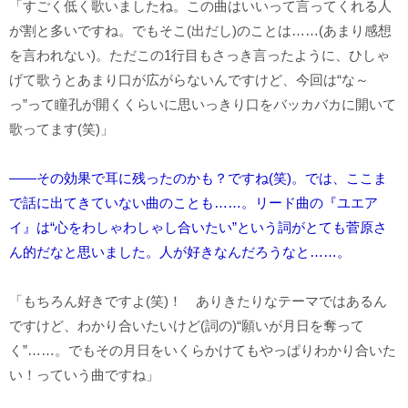
「すごく低く歌いましたね。この曲はいいって言ってくれる人
が割と多いですね。でもそこ(出だし)のことは……(あまり感想
を言われない)。ただこの1行目もさっき言ったように、ひしゃ
げて歌うとあまり口が広がらないんですけど、今回は“な～
っ”って瞳孔が開くくらいに思いっきり口をバッカバカに開いて
歌ってます(笑)」
――その効果で耳に残ったのかも？ですね(笑)。では、ここま
で話に出てきていない曲のことも……。リード曲の『ユエア
イ』は“心をわしゃわしゃし合いたい”という詞がとても菅原さ
ん的だなと思いました。人が好きなんだろうなと……。
「もちろん好きですよ(笑)！ ありきたりなテーマではあるん
ですけど、わかり合いたいけど(詞の)“願いが月日を奪って
く”……。でもその月日をいくらかけてもやっぱりわかり合いた
い！っていう曲ですね」