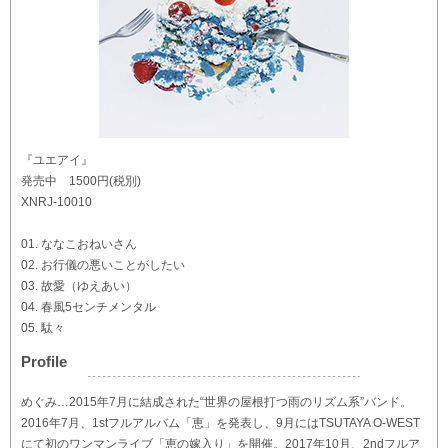
『ユエアイ』
発売中 1500円(税別)
XNRJ-10010
01. ななこおねいさん
02. お行儀の悪いことがしたい
03. 故愛（ゆえあい）
04. 春風5センチメンタル
05. 駄々
Profile
めぐみ…2015年7月に結成された“世界の屋根打つ雨のリズム系”バンド。
2016年7月、1stフルアルバム「恵」を発表し、9月にはTSUTAYA O-WEST
にて初のワンマンライブ「恵の嫁入り」を開催。2017年10月、2ndフルア