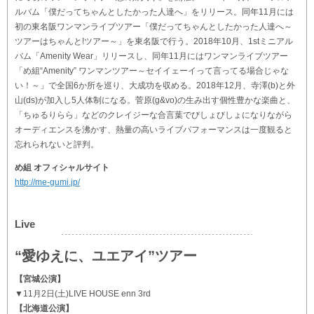
ルバム「僕だってちゃんとしたかった人達へ」をリリース。同年11月には
初の東名阪ワンマンライブツアー「僕だってちゃんとしたかった人達へ～
ツアーはちゃんと!ツアー～」を東名阪で行う。2018年10月、1stミニアル
バム「Amenity Wear」リリースし、同年11月にはワンマンライブツアー
「め組“Amenity” ワンマンツアー～セイイェーイって言ってる場合じゃな
い！～」で全国6か所を巡り、大成功を収める。2018年12月、寺澤(b)と外
山(ds)が加入し5人体制になる。菅原(g&vo)の生み出す個性豊かな楽曲と、
「ちゅるりらら」などのクレイジーな合言葉でびしょびしょになりながら
オーディエンスを沸かす、熱量の高いライブパフォーマンスは一度観ると
忘れられないと評判。
め組 オフィシャルサイト
http://me-gumi.jp/
Live
“愛ゆえに、ユエアイ”ツアー
【宮城公演】
▼11月2日(土)LIVE HOUSE enn 3rd
【北海道公演】