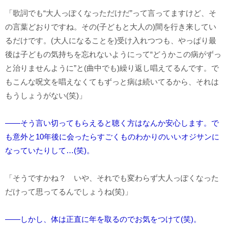
「歌詞でも“大人っぽくなっただけだ”って言ってますけど、そ
の言葉どおりですね。その(子どもと大人の)間を行き来してい
るだけです。(大人になることを)受け入れつつも、やっぱり最
後は子どもの気持ちを忘れないようにって“どうかこの病がずっ
と治りませんように”と(曲中でも)繰り返し唱えてるんです。で
もこんな呪文を唱えなくてもずっと病は続いてるから、それは
もうしょうがない(笑)」
――そう言い切ってもらえると聴く方はなんか安心します。で
も意外と10年後に会ったらすごくものわかりのいいオジサンに
なっていたりして…(笑)。
「そうですかね？ いや、それでも変わらず大人っぽくなった
だけって思ってるんでしょうね(笑)」
――しかし、体は正直に年を取るのでお気をつけて(笑)。