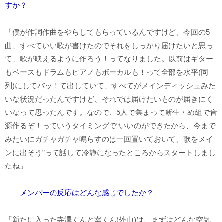
すか？
「僕が作詞作曲をやらしてもらっているんですけど、今回の5
曲、すべていい歌が書けたのでそれをしっかり届けたいと思っ
て、歌が映えるように作ろう！ってなりました。以前はギター
もベースもドラムもピアノもボーカルも！って全部を水平(同
列)にしてバッ！て出していて、すべてがメインディッシュみた
いな状況だったんですけど、それでは届けたいものが届きにく
いなって思ったんです。なので、5人で集まって新生・め組で音
源作るぞ！っていうタイミングで“いいのができたから、今まで
みたいにガチャガチャ鳴らすのは一回置いておいて、歌をメイ
ンに出そう”って話して冷静になったところからスタートしまし
たね」
――メンバーの反応はどんな感じでしたか？
「新たに入った寺澤くんと宰くん(外山)は、まずはどんな空気