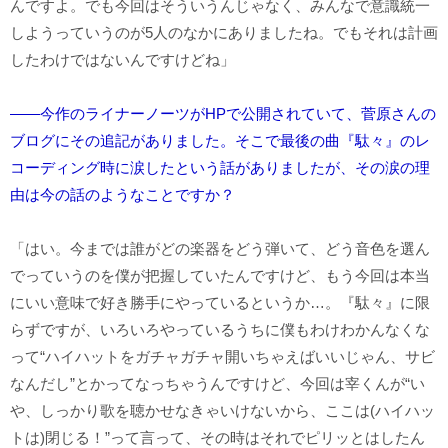
んですよ。でも今回はそういうんじゃなく、みんなで意識統一
しようっていうのが5人のなかにありましたね。でもそれは計画
したわけではないんですけどね」
――今作のライナーノーツがHPで公開されていて、菅原さんの
ブログにその追記がありました。そこで最後の曲『駄々』のレ
コーディング時に涙したという話がありましたが、その涙の理
由は今の話のようなことですか？
「はい。今までは誰がどの楽器をどう弾いて、どう音色を選ん
でっていうのを僕が把握していたんですけど、もう今回は本当
にいい意味で好き勝手にやっているというか…。『駄々』に限
らずですが、いろいろやっているうちに僕もわけわかんなくな
って“ハイハットをガチャガチャ開いちゃえばいいじゃん、サビ
なんだし”とかってなっちゃうんですけど、今回は宰くんが“い
や、しっかり歌を聴かせなきゃいけないから、ここは(ハイハッ
トは)閉じる！”って言って、その時はそれでピリッとはしたん