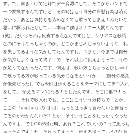
す。で、書き上げて宅録でデモ音源にして、そこからバンドで
一つ変換するんですけど、その時はもう自分の自慰行為は済ん
だから、あとは気持ちを込めなくても歌ってしまえ！みたいな
思いに駆られたりして……本当に僕はオナニー人間なんです
(笑)。だからそれは反省する点なんですけど、シリアスな歌詞
なのにそうなっちゃうのが、どこかまじめじゃないような、礼
を失してるような気がしてたんですね。つまり、今までは自分
が気持ちよくなって終了！で、それ以上に伝えようっていうの
が足りてなかったんです。例えば、歌い方もちょっとひしゃげ
て歌ってる方が歌っている気分になるというか……(自分の感覚
が優先だった)。でも今回は伝えることをテーマにしてテコ入れ
をして、“伝えるマン”になる！としたんです。そこに集中！っ
て……。それで歌入れでも、ここはこういう気持ちで！とか、
ここの『○○は○○』の“は”は、もっとはっきり言わないと何言っ
てるのかわかんないぞ！とか、そういうことをしっかりやった
んですよ。でもOKが出た時、あれ？これでいいの？って思っち
ゃったんですよね。それってきっと、伝える役っていうのは意