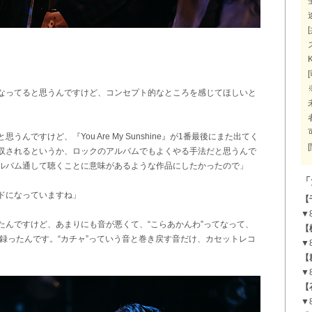
なってると思うんですけど、コンセプト的なところを感じてほしいと
ですけど、『You Are My Sunshine』が1番最後にまた出てく
収されるというか、ロックのアルバムでもよくやる手法だと思うんで
ルバム通して聴くことに意味があるような作品にしたかったので」
「
ドになっていますね」
【
▼
たんですけど、あまりにも音が悪くて、“こらあかんわ”ってなって、
【
で録ったんです。“カチャ”っていう音と巻き戻す音だけ、カセットレコ
▼
【
▼
【
▼