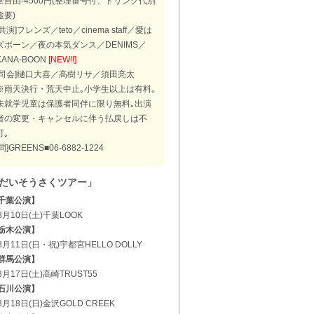
全自由-4500円(整理番号付、ドリンク代別
途要)
[共演]フレンズ／teto／cinema staff／愛は
ズボーン／夜の本気ダンス／DENIMS／
KANA-BOON
[NEW!!]
[司会]樋口大喜／高樹リサ／須田亮太
※雨天決行・荒天中止｡小学生以上は有料｡
未就学児童は保護者同伴に限り無料｡出演
者の変更・キャンセルに伴う払戻しは不
可｡
[問]GREENS■06-6882-1224
だいそうさくツアー」
千葉公演】
8月10日(土)千葉LOOK
栃木公演】
8月11日(日・祝)宇都宮HELLO DOLLY
群馬公演】
8月17日(土)高崎TRUST55
石川公演】
8月18日(日)金沢GOLD CREEK