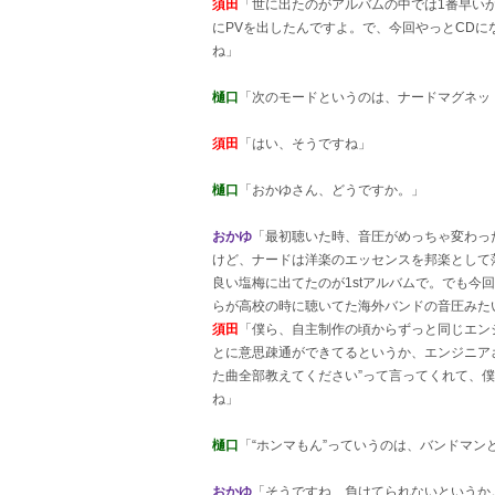
須田
「世に出たのがアルバムの中では1番早いか
にPVを出したんですよ。で、今回やっとCD
ね」
樋口
「次のモードというのは、ナードマグネッ
須田
「はい、そうですね」
樋口
「おかゆさん、どうですか。」
おかゆ
「最初聴いた時、音圧がめっちゃ変わっ
けど、ナードは洋楽のエッセンスを邦楽として
良い塩梅に出てたのが1stアルバムで。でも今
らが高校の時に聴いてた海外バンドの音圧みたい
須田
「僕ら、自主制作の頃からずっと同じエン
とに意思疎通ができてるというか、エンジニア
た曲全部教えてください”って言ってくれて、
ね」
樋口
「“ホンマもん”っていうのは、バンドマ
おかゆ
「そうですね、負けてられないというか。