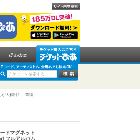
ちが大解剖！ ～前編～
ードマグネット
nd フルアルバム