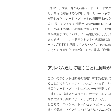
6月12日、大阪出身の4人組バンド・ナードマ
た。それに先駆けて6月3日、寺田町Fireloo
が行われた。ナードマグネットの須田亮太(vo&g)
席)、彼らをよく知る仲間からおかゆ(ex.DENIMS)
してMCにFM802 DJの樋口大喜を迎え、『
曲が紐解かれていく様子に、会場は感心したり
さもありつつ、ナードマグネットへの愛情に溢
ードのA面B面を意識しているという。それに
にあたる7曲目『虹の秘密』まで。是非『透明
アルバム通して聴くことに意味が
この日のチケットは開催発表後1時間で完売し
ることができたオーディエンスが、いち早くナ
樋口とナードマグネットのメンバーが登場して
っ通しでの視聴会がスタート。オーディエンス
爆音で流れる楽曲にじっくりと聴き入ったり、
ところで、スペシャルトークセッションへ。お
る～く登場、マイクがこんがらがるハプニング