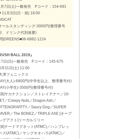
9月7日(土)一般発売 Pコード：154-691
▼11月3日(日・祝) 18:00
BIGCAT
オールスタンディング-3000円(整理番号
付、ドリンク代別途要)
[問]GREENS■06-6882-1224
USH BALL 2019』
月7日(日)一般発売 Pコード：145-675
月31日(土) 11:00
大津フェニックス
DAY(大人)-6800円(中学生以上、整理番号付)
DAY(小学生)-3500円(整理番号付)
出演]サカナクション／ストレイテナー／10-
ET／Creepy Nuts／Dragon Ash／
TTENGRAFFTY／Saucy Dog／SUPER
AVER／The BONEZ／TRIPLE AXE [オープ
ングアクト]リーガルリリー
出演]ナードマグネット(ATMC)／ハンブレッ
ーズ(ATMC)／ヤングオオハラ(ATMC)／