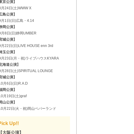
東京公演】
8月24日(土)WWW X
広島公演】
9月1日(日)広島・4.14
静岡公演】
9月8日(日)静岡UMBER
宮城公演】
月22日(日)LIVE HOUSE enn 3rd
埼玉公演】
9月23日(月・祝)ライブハウスKYARA
北海道公演】
月28日(土)SPIRITUAL LOUNGE
宮城公演】
0月6日(日)R.A.D
福岡公演】
0月19日(土)graf
岡山公演】
10月22日(火・祝)岡山ペパーランド
Pick Up!!
【大阪公演】