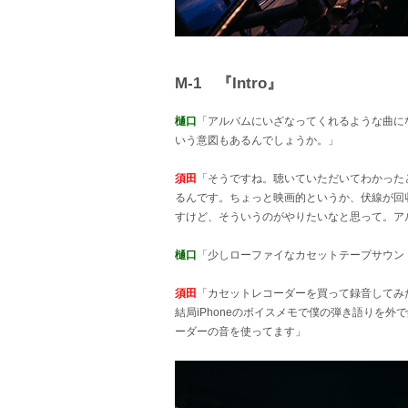
M-1 『Intro』
樋口
「アルバムにいざなってくれるような曲に
いう意図もあるんでしょうか。」
須田
「そうですね。聴いていただいてわかったと思うん
るんです。ちょっと映画的というか、伏線が回
すけど、そういうのがやりたいなと思って。ア
樋口
「少しローファイなカセットテープサウン
須田
「カセットレコーダーを買って録音してみ
結局iPhoneのボイスメモで僕の弾き語りを外
ーダーの音を使ってます」