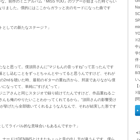
Gh
な。前作のミニアルバム『MISS YOU』のツアーが始まった時ぐらい
Na
になりました。僕的にはここからガラッと次のモードになった曲です
S
SP
mi
トとしての新たなステージ？」
YO
※
中
学
伴
行
たなと思って。僕須田さんに“マジもんの音っすね”って言ったんです
8
落とし込むことをずっとちゃんとやってると思うんですけど、それが
い
回の2ndを聴いた時、最初のギターの重ね方から、邦楽でありながら僕
【
になってて、単純に“すげえ”って」
※
ジニアさんと同じスタジオで録り続けてたんですけど、作品重ねるご
[問
さんも俺のやりたいことわかってくれてるから。“須田さんの影響受け
僕が挙げたら全部聴いてくれるような人なんで、それが結実した形です
ンとしてライバル的な意味合いもあるんですか？」
＜
ナードはDENIMSとはまたちょっと音の出し方が違うんです。僕ら