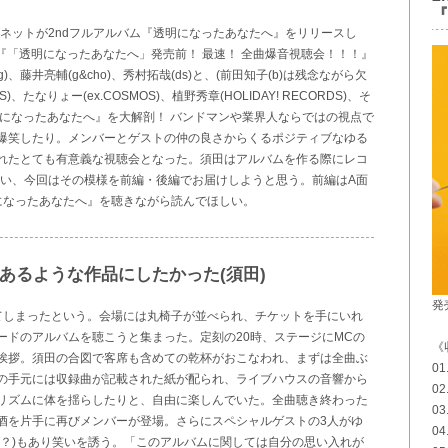
『
グネットが2ndフルアルバム『透明になったあなたへ』をリリースし
pで『「透明になったあなたへ」発売前！ 最速！ 全曲爆音視聴会！！！』
、藤井亮輔(g&cho)、秀村拓哉(ds)と、(前田知子(b)は残念ながら欠
、たなりょー(ex.COSMOS)、植野秀章(HOLIDAY! RECORDS)、そ
透明になったあなたへ』を大解剖！ バンドマンや業界人ならではの視点で
爆笑したり。メンバーとゲストの仲の良さからくるポジティブなゆる
れたとても有意義な視聴会となった。須田はアルバムを作る際にレコ
倣い、今回はその模様を前編・後編でお届けしようと思う。前編はA面
になったあなたへ』を聴きながら読んでほしい。
あるような作品にしたかった(須田)
発
てしまったという。会場には丸椅子が並べられ、チケットを手にいれ
ードのアルバムを聴こうと集まった。定刻の20時、ステージにMCの
《
挨拶。須田の合図で客席も含めての乾杯がおこなわれ、まずは全曲ぶ
01.
の手元には収録曲が記載された紙が配られ、ライブハウスの音響から
0
リズムに体を揺らしたりと、自由に楽しんでいた。全曲聴き終わった
03
酒を片手に再びメンバーが登場。さらにスペシャルゲストの3人がゆ
0
(？)もあり笑いを誘う。「このアルバムに関しては自分の思い入れが