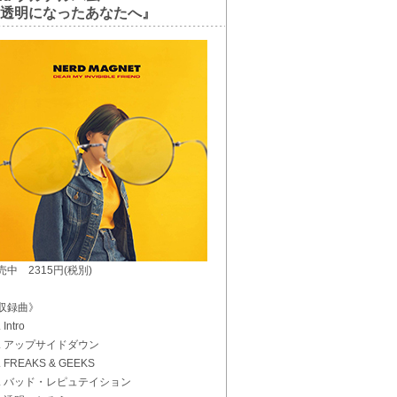
透明になったあなたへ』
売中 2315円(税別)
収録曲》
 Intro
2. アップサイドダウン
. FREAKS & GEEKS
4. バッド・レピュテイション