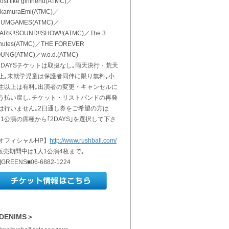
ost like girlfriend(ATMC)／
kamuraEmi(ATMC)／
CUMGAMES(ATMC)／
ARK!!SOUND!!SHOW!!(ATMC)／The 3
nutes(ATMC)／THE FOREVER
UNG(ATMC)／w.o.d.(ATMC)
2DAYSチケットは取扱なし｡雨天決行・荒天
止｡未就学児童は保護者同伴に限り無料｡小
生以上は有料｡出演者の変更・キャンセルに
う払い戻し､チケット・リストバンドの再発
は行いません｡2日通し券をご希望の方は
/31公演の席種から｢2DAYS｣を選択して下さ
｡
オフィシャルHP】
http://www.rushball.com/
販売期間中は1人1公演4枚まで｡
]GREENS■06-6882-1224
DENIMS＞