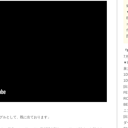
『R
7
▼8
泉
1
1
[
FE
RO
BE
ニ
[
シングルとして、既に出ております」
ダ