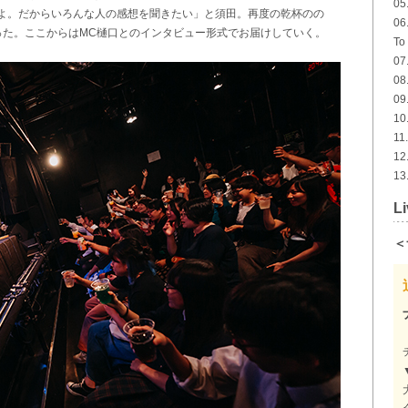
0
よ。だからいろんな人の感想を聞きたい」と須田。再度の乾杯のの
06
った。ここからはMC樋口とのインタビュー形式でお届けしていく。
To
0
0
0
10
11
12
13
Li
＜