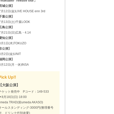
makuake” release tour」
宮城公演】
月12日(金)LIVE HOUSE enn 3rd
千葉公演】
7月13日(土)千葉LOOK
広島公演】
7月21日(日)広島・4.14
愛知公演】
8月1日(木)TOKUZO
京公演】
8月2日(金)UNIT
福岡公演】
8月12日(月・休)INSA
Pick Up!!
【大阪公演】
チケット発売中 Pコード：149-533
▼8月18日(日) 18:00
umeda TRAD(前umeda AKASO)
オールスタンディング-3000円(整理番号
付、ドリンク代別途要)