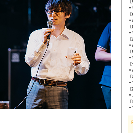
【
▼
【
▼
【
▼
【
▼9
【
▼
【
▼9
【
▼1
【
▼1
【
▼