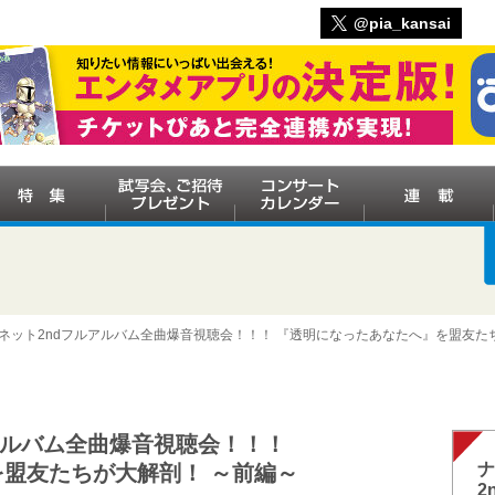
@pia_kansai
グネット2ndフルアルバム全曲爆音視聴会！！！ 『透明になったあなたへ』を盟友た
アルバム全曲爆音視聴会！！！
ナ
盟友たちが大解剖！ ～前編～
2