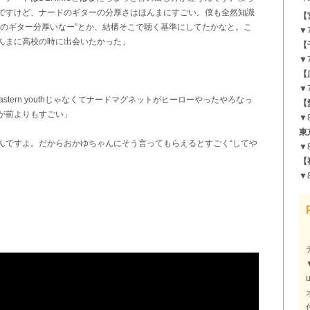
「“
ですけど、ナードのギターの分厚さはほんまにすごい。僕も全然知識
【
ドのギター分厚いなー”とか、結構そこで聴く基準にしてたかなと。こ
▼7
んまに高校の時に出会いたかった」
【
▼
【
▼
tern youthじゃなくてナードマグネットがヒーローやったやろなっ
【
が前よりもすごい」
▼
東
んですよ。だからおかゆちゃんにそう言ってもらえるとすごく“してや
▼
【
▼