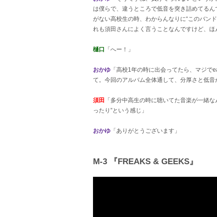
は僕らで、違うところで低音を突き詰めてるん
がない高校生の時、わからんなりに“このバン
れも須田さんによく言うことなんですけど、ほ
樋口
「へー！」
おかゆ
「高校1年の時に出会ってたら、マジでeas
て。今回のアルバム全体通して、分厚さと低音
須田
「多分中高生の時に聴いてた音楽が一緒な
ったり”という感じ」
おかゆ
「ありがとうございます」
M-3 『FREAKS & GEEKS』