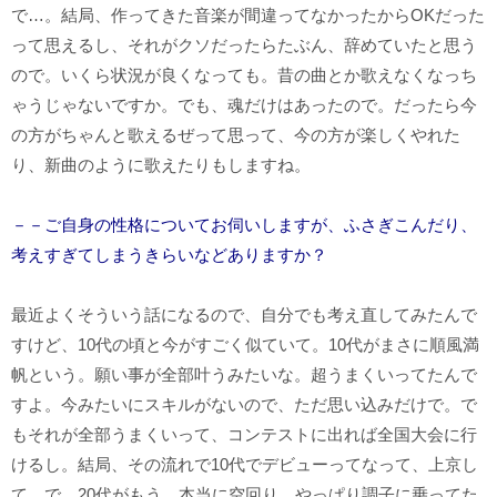
で…。結局、作ってきた音楽が間違ってなかったからOKだった
って思えるし、それがクソだったらたぶん、辞めていたと思う
ので。いくら状況が良くなっても。昔の曲とか歌えなくなっち
ゃうじゃないですか。でも、魂だけはあったので。だったら今
の方がちゃんと歌えるぜって思って、今の方が楽しくやれた
り、新曲のように歌えたりもしますね。
－－ご自身の性格についてお伺いしますが、ふさぎこんだり、
考えすぎてしまうきらいなどありますか？
最近よくそういう話になるので、自分でも考え直してみたんで
すけど、10代の頃と今がすごく似ていて。10代がまさに順風満
帆という。願い事が全部叶うみたいな。超うまくいってたんで
すよ。今みたいにスキルがないので、ただ思い込みだけで。で
もそれが全部うまくいって、コンテストに出れば全国大会に行
けるし。結局、その流れで10代でデビューってなって、上京し
て。で、20代がもう、本当に空回り。やっぱり調子に乗ってた