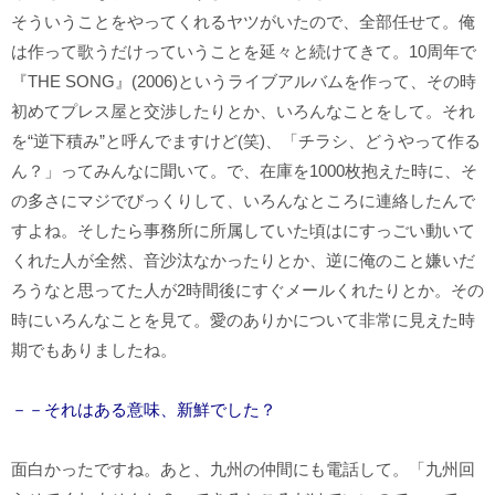
そういうことをやってくれるヤツがいたので、全部任せて。俺
は作って歌うだけっていうことを延々と続けてきて。10周年で
『THE SONG』(2006)というライブアルバムを作って、その時
初めてプレス屋と交渉したりとか、いろんなことをして。それ
を“逆下積み”と呼んでますけど(笑)、「チラシ、どうやって作る
ん？」ってみんなに聞いて。で、在庫を1000枚抱えた時に、そ
の多さにマジでびっくりして、いろんなところに連絡したんで
すよね。そしたら事務所に所属していた頃はにすっごい動いて
くれた人が全然、音沙汰なかったりとか、逆に俺のこと嫌いだ
ろうなと思ってた人が2時間後にすぐメールくれたりとか。その
時にいろんなことを見て。愛のありかについて非常に見えた時
期でもありましたね。
－－それはある意味、新鮮でした？
面白かったですね。あと、九州の仲間にも電話して。「九州回