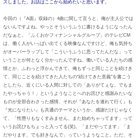
スしました。お話はここから始めたいと思います。
今回の（『A面』収録の）4曲に関して言うと、俺が主人公では
ないんですよね。やっとそういうふうに書けるようになったん
だなぁと。「ふくおかフィナンシャルグループ」のテレビCM
は、働く人がいっぱい出てくる映像なんですけど、俺も気持ち
がオーバーラップして「こういうふうに思ってたんだな」って
いうことが何となく分かったんですね。働いている人たちの感
情とか、ふわっと浮かんできて。俺もずっと同じことを続けき
て、同じことを続けてきた人たちの“続けてきた意義”を書こう
としたら、近くにいる人間に対しての「ありがてぇな。でもま
たやっちゃう！」というようなことへのお詫びと感謝みたいな
ものが全部合わさった感情、それが『あなたを連れて行く』も
『光になりたい』も共通のテーマというか。感謝だけじゃなく
て、「性懲りもなくすみません、また始めちゃってます」って
いうお詫びもちょっと入ってる(笑)。「まだやってます」「ま
だやります。でも好きなんで」っていうようなこと。ただ、そ