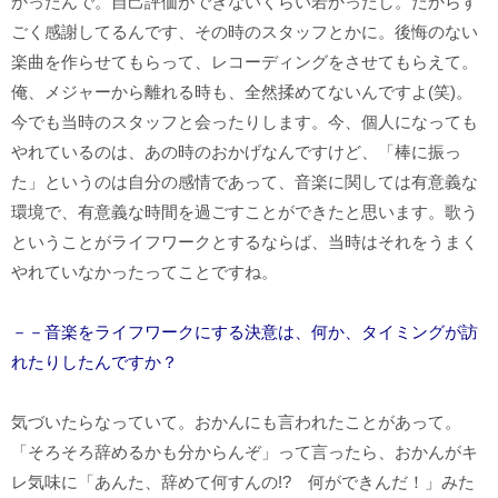
かったんで。自己評価ができないくらい若かったし。だからす
ごく感謝してるんです、その時のスタッフとかに。後悔のない
楽曲を作らせてもらって、レコーディングをさせてもらえて。
俺、メジャーから離れる時も、全然揉めてないんですよ(笑)。
今でも当時のスタッフと会ったりします。今、個人になっても
やれているのは、あの時のおかげなんですけど、「棒に振っ
た」というのは自分の感情であって、音楽に関しては有意義な
環境で、有意義な時間を過ごすことができたと思います。歌う
ということがライフワークとするならば、当時はそれをうまく
やれていなかったってことですね。
－－音楽をライフワークにする決意は、何か、タイミングが訪
れたりしたんですか？
気づいたらなっていて。おかんにも言われたことがあって。
「そろそろ辞めるかも分からんぞ」って言ったら、おかんがキ
レ気味に「あんた、辞めて何すんの!? 何ができんだ！」みた