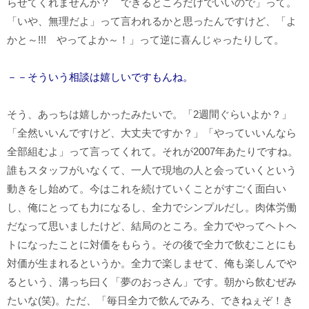
らせてくれませんか？ できるところだけでいいので」って。
「いや、無理だよ」って言われるかと思ったんですけど、「よ
かと～!!! やってよか～！」って逆に喜んじゃったりして。
－－そういう相談は嬉しいですもんね。
そう、あっちは嬉しかったみたいで。「2週間ぐらいよか？」
「全然いいんですけど、大丈夫ですか？」「やっていいんなら
全部組むよ」って言ってくれて。それが2007年あたりですね。
誰もスタッフがいなくて、一人で現地の人と会っていくという
動きをし始めて。今はこれを続けていくことがすごく面白い
し、俺にとっても力になるし、全力でシンプルだし。肉体労働
だなって思いましたけど、結局のところ。全力でやってヘトヘ
トになったことに対価をもらう。その後で全力で飲むことにも
対価が生まれるというか。全力で楽しませて、俺も楽しんでや
るという、溝っち曰く「夢のおっさん」です。朝から飲むぜみ
たいな(笑)。ただ、「毎日全力で飲んでみろ、できねぇぞ！き