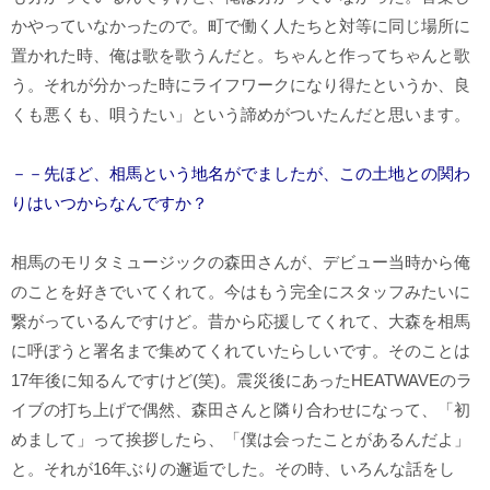
かやっていなかったので。町で働く人たちと対等に同じ場所に
置かれた時、俺は歌を歌うんだと。ちゃんと作ってちゃんと歌
う。それが分かった時にライフワークになり得たというか、良
くも悪くも、唄うたい」という諦めがついたんだと思います。
－－先ほど、相馬という地名がでましたが、この土地との関わ
りはいつからなんですか？
相馬のモリタミュージックの森田さんが、デビュー当時から俺
のことを好きでいてくれて。今はもう完全にスタッフみたいに
繋がっているんですけど。昔から応援してくれて、大森を相馬
に呼ぼうと署名まで集めてくれていたらしいです。そのことは
17年後に知るんですけど(笑)。震災後にあったHEATWAVEのラ
イブの打ち上げで偶然、森田さんと隣り合わせになって、「初
めまして」って挨拶したら、「僕は会ったことがあるんだよ」
と。それが16年ぶりの邂逅でした。その時、いろんな話をし