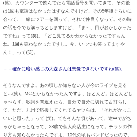
(笑)、カウンターで飲んでたら電話番号を聞いてきて。その後
は1回も電話はなかったはずなんですけど、その5年後ぐらいに
会って、一緒にツアーを回って、それで仲良くなって。その時
の話を今でも溝っちとしますけど、「ま～、目がおかしかった
ですね」って(笑)。「どこ見てるか分からなかったですもん
ね、1回も笑わなかったですし。今、いっつも笑ってますや
ん！」って(笑)。
－－確かに暗い感じの大森さんは想像できないですね(笑)。
そうなんですよ。あの頃しか知らない人が今のライブを見る
と…(笑)。MCとかもなかったんですよ、ほとんど。ほとんどし
ゃべらず。歌詞を間違えたら、自分で自分に切れて舌打ちし
て。ただ、九州で応援してくれてるヤツらは、「それがかっこ
いいと思った」って (笑)。でもそんな頃があって、途中でがち
ゃがちゃっとなって、28歳で個人商店主になって。チラシの作
り方も知らなかったんですよ。10代の頃もバンドだったので、