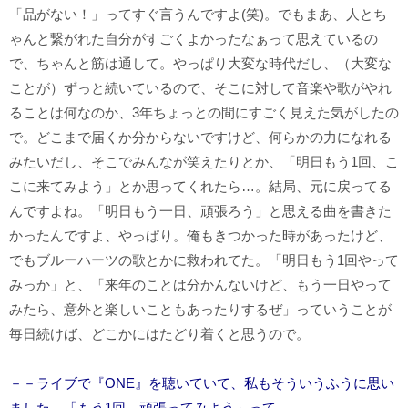
「品がない！」ってすぐ言うんですよ(笑)。でもまあ、人とち
ゃんと繋がれた自分がすごくよかったなぁって思えているの
で、ちゃんと筋は通して。やっぱり大変な時代だし、（大変な
ことが）ずっと続いているので、そこに対して音楽や歌がやれ
ることは何なのか、3年ちょっとの間にすごく見えた気がしたの
で。どこまで届くか分からないですけど、何らかの力になれる
みたいだし、そこでみんなが笑えたりとか、「明日もう1回、こ
こに来てみよう」とか思ってくれたら…。結局、元に戻ってる
んですよね。「明日もう一日、頑張ろう」と思える曲を書きた
かったんですよ、やっぱり。俺もきつかった時があったけど、
でもブルーハーツの歌とかに救われてた。「明日もう1回やって
みっか」と、「来年のことは分かんないけど、もう一日やって
みたら、意外と楽しいこともあったりするぜ」っていうことが
毎日続けば、どこかにはたどり着くと思うので。
－－ライブで『ONE』を聴いていて、私もそういうふうに思い
ました。「もう1回、頑張ってみよう」って。