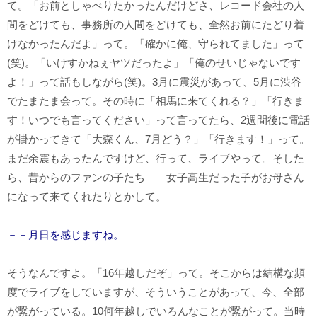
て。「お前としゃべりたかったんだけどさ、レコード会社の人
間をどけても、事務所の人間をどけても、全然お前にたどり着
けなかったんだよ」って。「確かに俺、守られてました」って
(笑)。「いけすかねぇヤツだったよ」「俺のせいじゃないです
よ！」って話もしながら(笑)。3月に震災があって、5月に渋谷
でたまたま会って。その時に「相馬に来てくれる？」「行きま
す！いつでも言ってください」って言ってたら、2週間後に電話
が掛かってきて「大森くん、7月どう？」「行きます！」って。
まだ余震もあったんですけど、行って、ライブやって。そした
ら、昔からのファンの子たち――女子高生だった子がお母さん
になって来てくれたりとかして。
－－月日を感じますね。
そうなんですよ。「16年越しだぞ」って。そこからは結構な頻
度でライブをしていますが、そういうことがあって、今、全部
が繋がっている。10何年越しでいろんなことが繋がって。当時