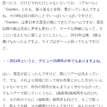
思ったり。だけどそれだけじゃないというか。（アルバム）
『Garden』とかも、振り返ると全部、繋がっているんですよ
ね。その時は目の前のことでいっぱいいっぱいですけど。
『Garden』は東日本大震災の後にできたアルバムですが、震災
以降の曲は完全に矛先も変わって、テーマも明確になって。そ
こにいる人たちに届くようにしたいし…。2011年は俺、1曲も
書けなかったんですよ。ライブはずーっと回ってたんですけ
ど。
－－2011年というと、デビュー15周年の年でもありますよね。
はい。震災が起こったんですけど、既にツアーは決まってい
て。でも、それより現地に行って何か作業とかした方がいいん
じゃないかとか、自分の役目があんまりよく分からなかった。
でもツアーで回っていくうちに、(福島県)南相馬市も行けた
り、その年のうちに（福島県）相馬市も行けて。そこで歌っ
て、飲んでる時、その瞬間だけなんですけど、みんながすごい