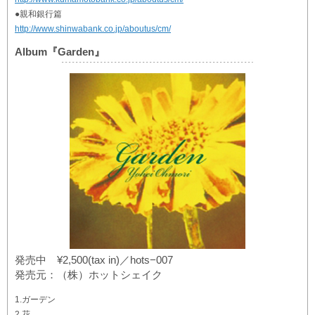
●親和銀行篇
http://www.shinwabank.co.jp/aboutus/cm/
Album『Garden』
発売中 ¥2,500(tax in)／hots−007
発売元：（株）ホットシェイク
1.ガーデン
2.花