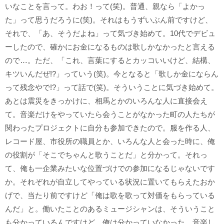
いなことを言って。わお！って(笑)。普通、親なら「よかっ
た」って思うだろうに(笑)。それはもうずいぶん前ですけど、
それで、「あ、そうだよね」って気づき始めて。10代でデビュ
ーしたので、確かにお金になるものは歌しかなかったと言える
ので…。ただ、「これ、言葉にするとカッコいいけど、結構、
キツいんだぜ!?」っていう(笑)。今となると「歌しか金にならん
って残念やで!?」って話で(笑)。そういうことに気づき始めて。
あとは震災をきっかけに、相馬とかのいろんな人に直接会え
て。音楽だけをやっていたら会うことがなかった町の人たちが
関わったプロジェクトに自分も参加できたので。服を作る人、
レコード屋、市役所の職員とか、いろんな人と会った時に、俺
の役割が「そこでちゃんと歌うことだ」と分かって。それっ
て、俺も一企業みたいな位置づけでの参加になるじゃないです
か。それぞれが自立してやっている状況に置いてもらえたおか
げで、当たり前ですけど「俺は歌を歌って対価をもらっている
んだ」と。働いたことのあるミュージシャンは、そういうこと
も分かっているんですけど、俺は分かっていなかった。音楽し