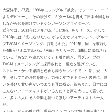
大森洋平、37歳。1996年にシングル『彼女』でソニーレコード
よりデビューし、その後独立。ギター1本を携えて日本全国を旅
しながら歌を届けているシンガーソングライターだ。
近年では、2011年にアルバム『Garden』をリリース。そして
2013年には『光になりたい』がふくおかフィナンシャルグルー
プTVCMイメージソングに採用された。2014年、同曲を収録し
た4曲入りミニアルバム『A面』をリリース。1曲目に収録され
ている『あなたを連れていく』も引き続き、同グループの
TVCMイメージソングに採用されと、躍進を遂げている。
ストレートかつ不思議と色香も漂うサウンドで、生活、愛、人
生、そしてこの時代を歌う。力強く奏でるギターと裏腹に、憂
いを帯びた甘い声がいつまでも耳に残る。彼もまた、日本には
こんないいアーティストがいるんだ！と声を大にして言いた
い、多くの人にその音楽を聴いてほしいアーティストの一人
だ。
メジャーからの独立後、現在のようにいわば“個人商店主”とし