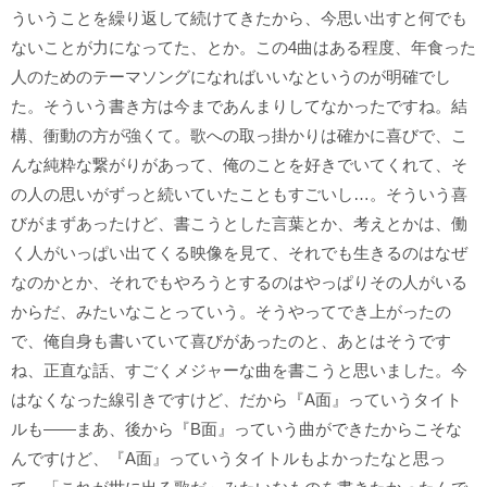
ういうことを繰り返して続けてきたから、今思い出すと何でも
ないことが力になってた、とか。この4曲はある程度、年食った
人のためのテーマソングになればいいなというのが明確でし
た。そういう書き方は今まであんまりしてなかったですね。結
構、衝動の方が強くて。歌への取っ掛かりは確かに喜びで、こ
んな純粋な繋がりがあって、俺のことを好きでいてくれて、そ
の人の思いがずっと続いていたこともすごいし…。そういう喜
びがまずあったけど、書こうとした言葉とか、考えとかは、働
く人がいっぱい出てくる映像を見て、それでも生きるのはなぜ
なのかとか、それでもやろうとするのはやっぱりその人がいる
からだ、みたいなことっていう。そうやってでき上がったの
で、俺自身も書いていて喜びがあったのと、あとはそうです
ね、正直な話、すごくメジャーな曲を書こうと思いました。今
はなくなった線引きですけど、だから『A面』っていうタイト
ルも――まあ、後から『B面』っていう曲ができたからこそな
んですけど、『A面』っていうタイトルもよかったなと思っ