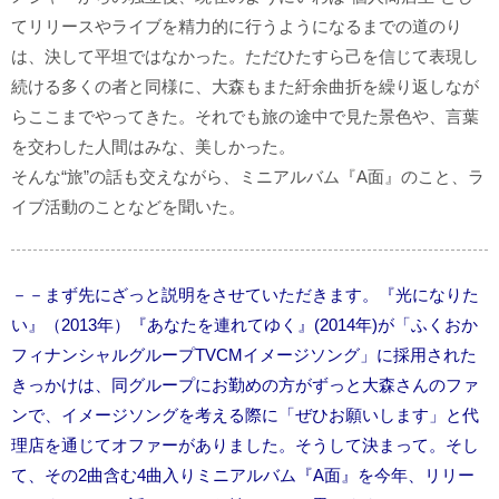
てリリースやライブを精力的に行うようになるまでの道のり
は、決して平坦ではなかった。ただひたすら己を信じて表現し
続ける多くの者と同様に、大森もまた紆余曲折を繰り返しなが
らここまでやってきた。それでも旅の途中で見た景色や、言葉
を交わした人間はみな、美しかった。
そんな“旅”の話も交えながら、ミニアルバム『A面』のこと、ラ
イブ活動のことなどを聞いた。
－－まず先にざっと説明をさせていただきます。『光になりた
い』（2013年）『あなたを連れてゆく』(2014年)が「ふくおか
フィナンシャルグループTVCMイメージソング」に採用された
きっかけは、同グループにお勤めの方がずっと大森さんのファ
ンで、イメージソングを考える際に「ぜひお願いします」と代
理店を通じてオファーがありました。そうして決まって。そし
て、その2曲含む4曲入りミニアルバム『A面』を今年、リリー