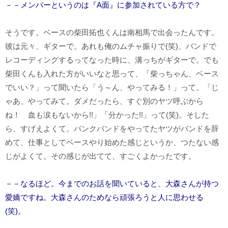
－－メンバーというのは『A面』に参加されている方で？
そうです。ベースの柴田拓也くんは南相馬で出会ったんです。
彼は元々、ギターで。あれも俺のムチャ振りで(笑)、バンドで
レコーディングするってなった時に、溝っちがギターで。でも
柴田くんも入れた方がいいなと思って、「柴っちゃん、ベース
でいい？」って聞いたら「う～ん、やってみる！」って。「じ
ゃあ、やってみて。ダメだったら、すぐ別のヤツ呼ぶから
ね！ 血も涙もないから!!」「分かった!!」って(笑)。そした
ら、すげえよくて。パンクバンドをやってたヤツがバンドを辞
めて、仕事としてベースやり始めた感じというか、つたない感
じがよくて。その感じが出てて、すごくよかったです。
－－なるほど。今までのお話を聞いていると、大森さんが持つ
愛嬌ですね。大森さんのためなら頑張ろうと
人に
思わせる
(笑)。