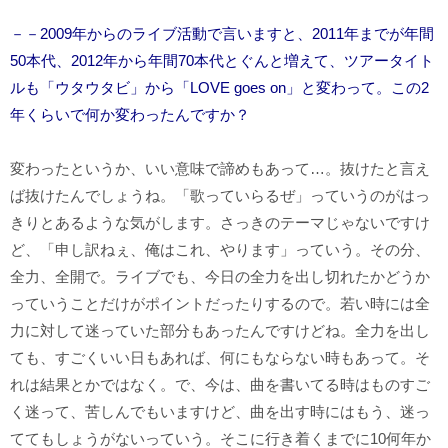
－－2009年からのライブ活動で言いますと、2011年までが年間
50本代、2012年から年間70本代とぐんと増えて、ツアータイト
ルも「ウタウタビ」から「LOVE goes on」と変わって。この2
年くらいで何か変わったんですか？
変わったというか、いい意味で諦めもあって…。抜けたと言え
ば抜けたんでしょうね。「歌っていらるぜ」っていうのがはっ
きりとあるような気がします。さっきのテーマじゃないですけ
ど、「申し訳ねぇ、俺はこれ、やります」っていう。その分、
全力、全開で。ライブでも、今日の全力を出し切れたかどうか
っていうことだけがポイントだったりするので。若い時には全
力に対して迷っていた部分もあったんですけどね。全力を出し
ても、すごくいい日もあれば、何にもならない時もあって。そ
れは結果とかではなく。で、今は、曲を書いてる時はものすご
く迷って、苦しんでもいますけど、曲を出す時にはもう、迷っ
ててもしょうがないっていう。そこに行き着くまでに10何年か