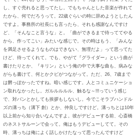
し、すぐ売れると思ってたし。でもちゃんとした音楽が作れて
たから、何でだろうって。22歳ぐらいの時に辞めようとしたん
ですよ。事務所の社長にも言ったら、それも感謝なんですけ
ど、「そんなこと言うな」と。「曲ができるまで待っててやる
から、作ってこい」みたいな感じで。その時はもう、「みんな
を満足させるようなものはできない、無理だよ」って思ってた
けど、待ってくれて。でも、やがて『グライダー』という曲が
書けたりとか、『キリン』という俺の中で大事な曲も、病みな
がらも書けて、何とかクビがつながって。ただ、26、7歳まで
は欝っぽかったですね。暗い感じです。人とコミュニケーショ
ン取れなかったし。ガルルルルル、触るな～!!!っていう感じ
で、対バンとかしても挨拶もしないし。今でこそラブハンドル
ズの溝っち（溝下 創）とか、仲良しですけど。溝っちとは10年
以上前から知り合いなんですよ。彼がデビューする前、心斎橋
のネストサルーンで会って。俺はもうデビューしてて。その
時、溝っちは俺によく話しかけたなって思ったんですけど