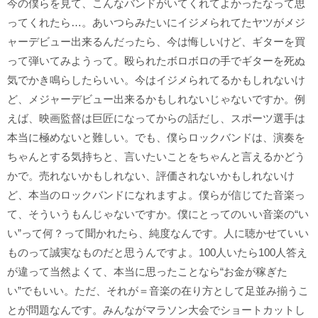
今の僕らを見て、こんなバンドがいてくれてよかったなって思
ってくれたら…。あいつらみたいにイジメられてたヤツがメジ
ャーデビュー出来るんだったら、今は悔しいけど、ギターを買
って弾いてみようって。殴られたボロボロの手でギターを死ぬ
気でかき鳴らしたらいい。今はイジメられてるかもしれないけ
ど、メジャーデビュー出来るかもしれないじゃないですか。例
えば、映画監督は巨匠になってからの話だし、スポーツ選手は
本当に極めないと難しい。でも、僕らロックバンドは、演奏を
ちゃんとする気持ちと、言いたいことをちゃんと言えるかどう
かで。売れないかもしれない、評価されないかもしれないけ
ど、本当のロックバンドになれますよ。僕らが信じてた音楽っ
て、そういうもんじゃないですか。僕にとってのいい音楽の“い
い”って何？って聞かれたら、純度なんです。人に聴かせていい
ものって誠実なものだと思うんですよ。100人いたら100人答え
が違って当然よくて、本当に思ったことなら“お金が稼ぎた
い”でもいい。ただ、それが＝音楽の在り方として足並み揃うこ
とが問題なんです。みんながマラソン大会でショートカットし