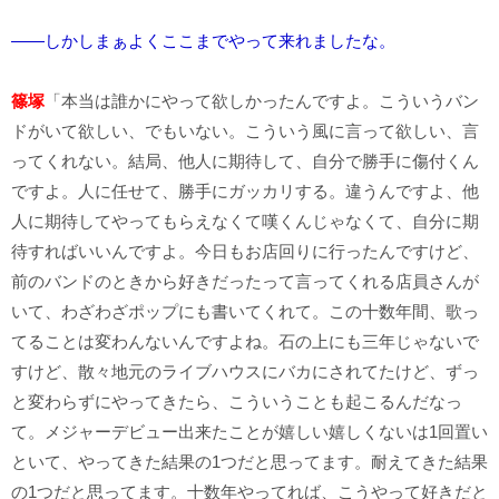
――しかしまぁよくここまでやって来れましたな。
篠塚
「本当は誰かにやって欲しかったんですよ。こういうバン
ドがいて欲しい、でもいない。こういう風に言って欲しい、言
ってくれない。結局、他人に期待して、自分で勝手に傷付くん
ですよ。人に任せて、勝手にガッカリする。違うんですよ、他
人に期待してやってもらえなくて嘆くんじゃなくて、自分に期
待すればいいんですよ。今日もお店回りに行ったんですけど、
前のバンドのときから好きだったって言ってくれる店員さんが
いて、わざわざポップにも書いてくれて。この十数年間、歌っ
てることは変わんないんですよね。石の上にも三年じゃないで
すけど、散々地元のライブハウスにバカにされてたけど、ずっ
と変わらずにやってきたら、こういうことも起こるんだなっ
て。メジャーデビュー出来たことが嬉しい嬉しくないは1回置い
といて、やってきた結果の1つだと思ってます。耐えてきた結果
の1つだと思ってます。十数年やってれば、こうやって好きだと