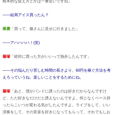
根本的な捉え方とかは一番近いですね」
――結局アイス買ったん？
琢磨
「買って、篠さんに見せに行きました」
――アハハハハ！(笑)
篠塚
「絶対に買った方がいいって熱弁したんです」
――その悩んだり苦しむ時間の長さより、60円を稼ぐ方法を考
えろっていうね。楽しいことをするためにね。
篠塚
「あと、僕がバンドに誘ったのは好きだからなんですけ
ど、ただ好きなだけだと誘えないんですよ。何となくベース持
ったらこいつが変わる気がしたんですよ。ライブをして、いい
演奏をして、その音楽を好きになってもらって、それでもしお