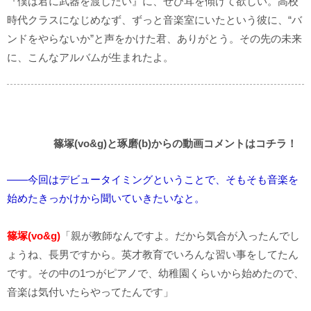
『僕は君に武器を渡したい』に、ぜひ耳を傾けて欲しい。高校
時代クラスになじめなず、ずっと音楽室にいたという彼に、“バ
ンドをやらないか”と声をかけた君、ありがとう。その先の未来
に、こんなアルバムが生まれたよ。
篠塚(vo&g)と琢磨(b)からの動画コメントはコチラ！
――今回はデビュータイミングということで、そもそも音楽を
始めたきっかけから聞いていきたいなと。
篠塚(vo&g)
「親が教師なんですよ。だから気合が入ったんでし
ょうね、長男ですから。英才教育でいろんな習い事をしてたん
です。その中の1つがピアノで、幼稚園くらいから始めたので、
音楽は気付いたらやってたんです」