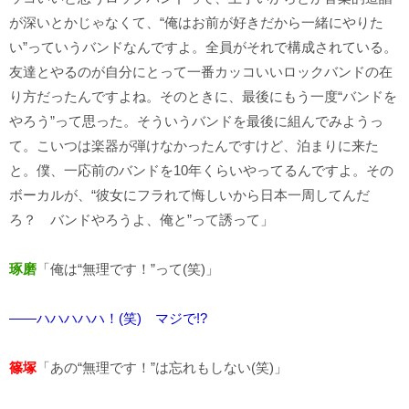
が深いとかじゃなくて、“俺はお前が好きだから一緒にやりた
い”っていうバンドなんですよ。全員がそれで構成されている。
友達とやるのが自分にとって一番カッコいいロックバンドの在
り方だったんですよね。そのときに、最後にもう一度“バンドを
やろう”って思った。そういうバンドを最後に組んでみようっ
て。こいつは楽器が弾けなかったんですけど、泊まりに来た
と。僕、一応前のバンドを10年くらいやってるんですよ。その
ボーカルが、“彼女にフラれて悔しいから日本一周してんだ
ろ？ バンドやろうよ、俺と”って誘って」
琢磨
「俺は“無理です！”って(笑)」
――ハハハハハ！(笑) マジで!?
篠塚
「あの“無理です！”は忘れもしない(笑)」