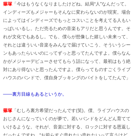
篠塚
「今はもうなくなりましたけどね。結局“人”なんだって。
インディーズもメジャーもそんなに変わらないのが現実。場合
によってはインディーズでもっとコスいことを考えてる人もい
っぱいいるし。ただ売るための音楽もアリだと思うんです。そ
れが文化でもあるし。でも、僕らが想像した嬉しい未来って、
それとは違ういい音楽をみんなで届けていこう、そういうシー
ンもあったらいいのにってずっと思ってたんですよ。僕らなん
かがメジャーデビューさせてもらう話になって、最初はもう絶
対にあり得ないと思ったんですよ。僕らってものすごくライブ
ハウスのバンドで、僕自身ブッキングのバイトをしてたんで」
――裏方目線もあるというか。
篠塚
「むしろ裏方希望だったんです(笑)。僕、ライブハウスの
おじさんになっていくのが夢で。若いバンドをどんどん育てて
いけるような。それが、音楽に対する、ロックに対する恩返し
だったんですね。“お前らすぐ売れたい売れたいって言うけど、