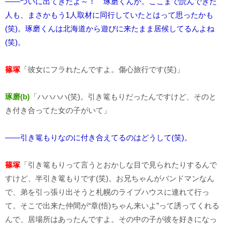
――ついに出てきたよ～！ 琢磨くんが。ここまで読んできた
人も、まさかもう1人取材に同行していたとはって思ったかも
(笑)。琢磨くんは北海道から遊びに来たまま居候してるんよね
(笑)。
篠塚
「彼女にフラれたんですよ。傷心旅行です(笑)」
琢磨(b)
「ハハハハ(笑)。引き篭もりだったんですけど、そのと
き付き合ってた女の子がいて」
――引き篭もりなのに付き合えてるのはどうして(笑)。
篠塚
「引き篭もりって言うとおかしな目で見られたりするんで
すけど、半引き篭もりです(笑)。お兄ちゃんがバンドマンなん
で、弟を引っ張り出そうと札幌のライブハウスに連れて行っ
て。そこで出来た仲間が“章(悟)ちゃん来いよ”って誘ってくれる
んで、居場所はあったんですよ。その中の子が彼を好きになっ