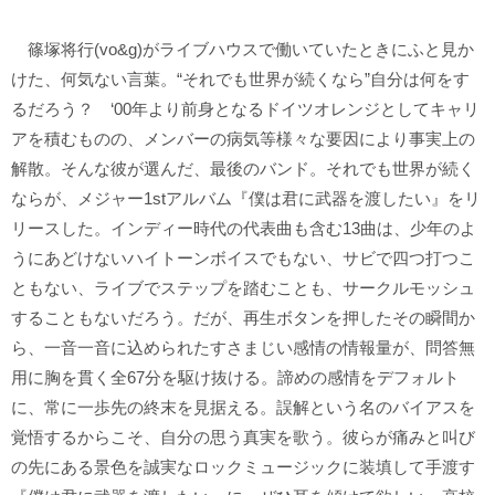
篠塚将行(vo&g)がライブハウスで働いていたときにふと見か
けた、何気ない言葉。“それでも世界が続くなら”自分は何をす
るだろう？ ‘00年より前身となるドイツオレンジとしてキャリ
アを積むものの、メンバーの病気等様々な要因により事実上の
解散。そんな彼が選んだ、最後のバンド。それでも世界が続く
ならが、メジャー1stアルバム『僕は君に武器を渡したい』をリ
リースした。インディー時代の代表曲も含む13曲は、少年のよ
うにあどけないハイトーンボイスでもない、サビで四つ打つこ
ともない、ライブでステップを踏むことも、サークルモッシュ
することもないだろう。だが、再生ボタンを押したその瞬間か
ら、一音一音に込められたすさまじい感情の情報量が、問答無
用に胸を貫く全67分を駆け抜ける。諦めの感情をデフォルト
に、常に一歩先の終末を見据える。誤解という名のバイアスを
覚悟するからこそ、自分の思う真実を歌う。彼らが痛みと叫び
の先にある景色を誠実なロックミュージックに装填して手渡す