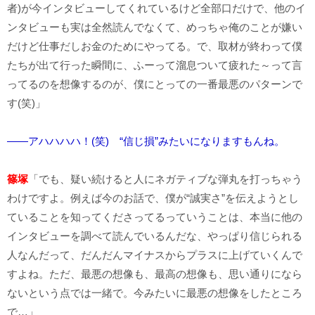
者)が今インタビューしてくれているけど全部口だけで、他のイ
ンタビューも実は全然読んでなくて、めっちゃ俺のことが嫌い
だけど仕事だしお金のためにやってる。で、取材が終わって僕
たちが出て行った瞬間に、ふーって溜息ついて疲れた～って言
ってるのを想像するのが、僕にとっての一番最悪のパターンで
す(笑)」
――アハハハハ！(笑) “信じ損”みたいになりますもんね。
篠塚
「でも、疑い続けると人にネガティブな弾丸を打っちゃう
わけですよ。例えば今のお話で、僕が“誠実さ”を伝えようとし
ていることを知ってくださってるっていうことは、本当に他の
インタビューを調べて読んでいるんだな、やっぱり信じられる
人なんだって、だんだんマイナスからプラスに上げていくんで
すよね。ただ、最悪の想像も、最高の想像も、思い通りになら
ないという点では一緒で。今みたいに最悪の想像をしたところ
で…」