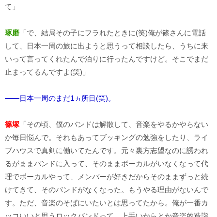
て」
琢磨
「で、結局その子にフラれたときに(笑)俺が篠さんに電話
して、日本一周の旅に出ようと思うって相談したら、うちに来
いって言ってくれたんで泊りに行ったんですけど。そこでまだ
止まってるんですよ(笑)」
――日本一周のまだ1ヵ所目(笑)。
篠塚
「その頃、僕のバンドは解散して、音楽をやるかやらない
か毎日悩んで。それもあってブッキングの勉強をしたり、ライ
ブハウスで真剣に働いてたんです。元々裏方志望なのに誘われ
るがままバンドに入って、そのままボーカルがいなくなって代
理でボーカルやって、メンバーが好きだからそのままずっと続
けてきて、そのバンドがなくなった。もうやる理由がないんで
す。ただ、音楽のそばにいたいとは思ってたから。俺が一番カ
ッコいいと思うロックバンドって、上手いからとか音楽的造詣