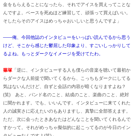
金をもらえることになったら、それでアイスを買えってことな
んですよ。ベースを死ぬほど練習して、頑張って買えばいい。
そしたらそのアイスはめっちゃおいしいと思うんですよ」
――俺、今回他誌のインタビューをいっぱい読んでるから思う
けど、そこから感じた鬱屈した印象より、すごいしっかりして
るよね。もっとダークなイメージを受けてたわ。
篠塚
「逆に、インタビューする人も僕らの音楽を聴いて最初か
らダークな人前提で聞いてくるから、こっちもダークにしてる
気はないんだけど、自ずと会話の内容が暗くなりますよね？
(笑) あと、バンド名のこと、結成のこと、楽曲のこと、絶対
に聞かれます。でも、いいんです。インタビューに来てくれた
人の誠実さに応えたいのもありますし、真摯に全部答えます。
ただ、次に会ったときあなたはどんなことを聞いてくれるんで
すかって。それがめっちゃ擬似的に起こってるのが今日のイン
タビューなんですよ(笑)」