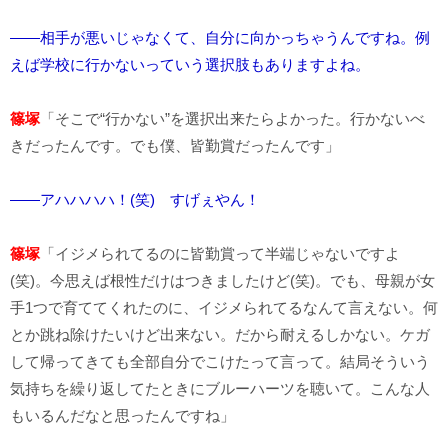
――相手が悪いじゃなくて、自分に向かっちゃうんですね。例
えば学校に行かないっていう選択肢もありますよね。
篠塚
「そこで“行かない”を選択出来たらよかった。行かないべ
きだったんです。でも僕、皆勤賞だったんです」
――アハハハハ！(笑) すげぇやん！
篠塚
「イジメられてるのに皆勤賞って半端じゃないですよ
(笑)。今思えば根性だけはつきましたけど(笑)。でも、母親が女
手1つで育ててくれたのに、イジメられてるなんて言えない。何
とか跳ね除けたいけど出来ない。だから耐えるしかない。ケガ
して帰ってきても全部自分でこけたって言って。結局そういう
気持ちを繰り返してたときにブルーハーツを聴いて。こんな人
もいるんだなと思ったんですね」