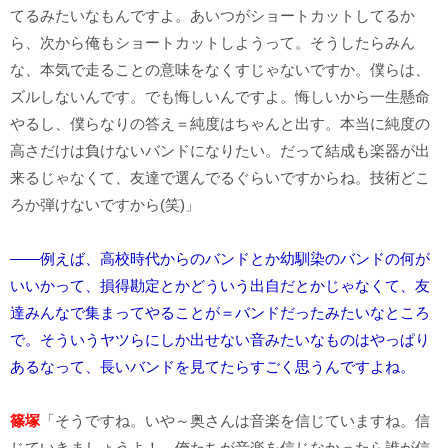
てるみたいなもんですよ。あいつがショートカットしてるか
ら、次から俺もショートカットしようって。そうしたらみん
な、本気で走ることの意味をなくすじゃないですか。僕らは、
ズルしないんです。でも悔しいんですよ。悔しいから一生懸命
やるし、僕らなりの答え＝純度はちゃんと出す。本当に純度の
高さだけは負けないバンドになりたい。だって結成も楽器が出
来るじゃなくて、友達で選んでるぐらいですからね。技術どこ
ろか弾けないですから(笑)」
――例えば、高校時代からのバンドとか幼馴染のバンドの何が
いいかって、損得勘定とかどういう出自だとかじゃなくて、友
達みんなで集まってやることが＝バンドだったみたいなところ
で。そういうヤツらにしか出せない音みたいなものはやっぱり
あるなって、長いバンドを見てたらすごく思うんですよね。
篠塚
「そうですね。いや～奥さんは音楽を信じていますね。信
じていきましょうよ！ 俺たちが音楽を信じなかったら誰が信