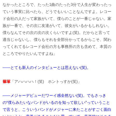
なかったところで、たった1曲のたった3分で人生が変わったっ
ていう事実に比べたら、どうでもいいことなんですよ。レコー
ド会社の人だって家族がいて、僕らのことが一番じゃない。家
族が一番で、その次に友達がいて、彼女がいるかもしれない。
僕らなんてその次の次の次くらいですよ(笑)。だからと言って
適当じゃないし、僕らもそれを全部分かってるからこそ、関わ
ってくれてるレコード会社の方も事務所の方も含めて、本質の
ところでやりたいんですよね」
――とても新人のインタビューとは思えない(笑)。
篠塚
「アハハハハ！(笑) ホントっすか(笑)」
――メジャーデビューだワーイ感全然ない(笑)。でもさっき
の“僕らみたいなバンドがいるのを知って欲しい”っていうこと
で言うと、こういうバンドがメジャーに来たことがすごく面白