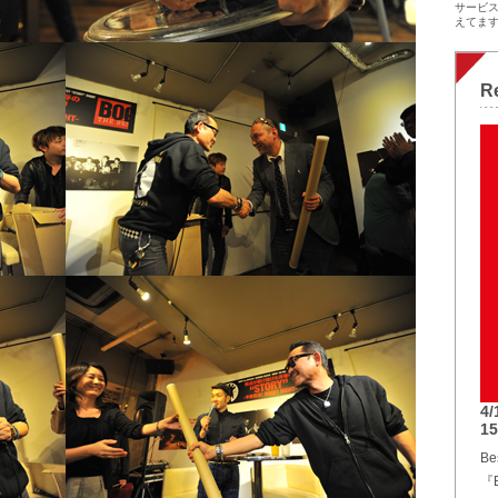
サービ
えてます
R
4
1
Be
『B