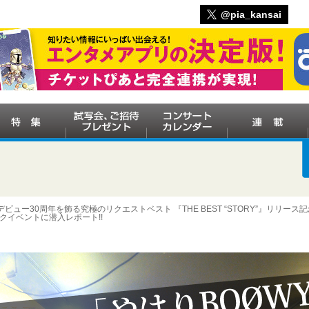
@pia_kansai
のデビュー30周年を飾る究極のリクエストベスト 『THE BEST “STORY”』リリー
クイベントに潜入レポート!!