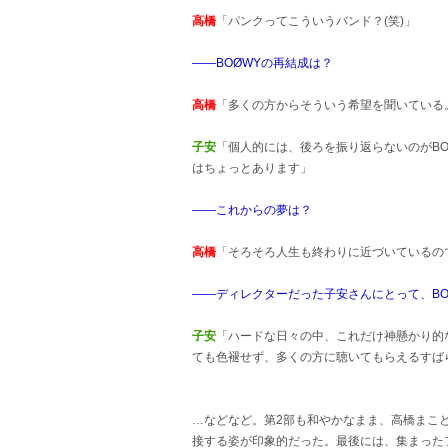
高橋
「パンクってこういうバンド？(笑)」
――BOØWYの再結成は？
高橋
「多くの方からそういう希望を聞いている。
子安
「個人的には、後ろを振り返らないのがB
はちょっとあります」
――これからの夢は？
高橋
「そろそろ人生も終わりに近づいているの
――ディレクターだった子安さんにとって、BO
子安
「ハードな日々の中、これだけ神懸かり的
ても色褪せず、多くの方に聴いてもらえるすば
…などなど。第2部も和やかなまま、高橋まこ
接する姿が印象的だった。最後には、集まった