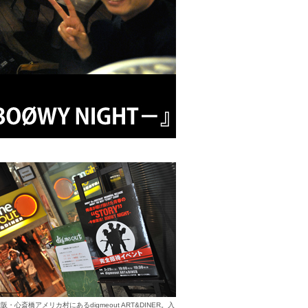
阪・心斎橋アメリカ村にあるdigmeout ART&DINER。入