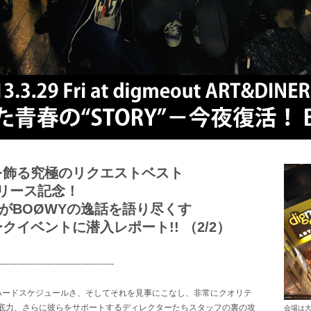
年を飾る究極のリクエストベスト
』リリース記念！
がBOØWYの逸話を語り尽くす
イベントに潜入レポート!! （2/2）
-----------------------------------------
ードスケジュールさ、そしてそれを見事にこなし、非常にクオリテ
底力、さらに彼らをサポートするディレクターたちスタッフの裏の攻
会場は大