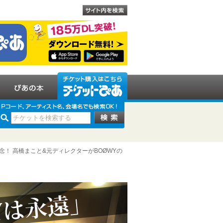
ス記念！ 高橋まこと&元ディレクターがBOØWYの