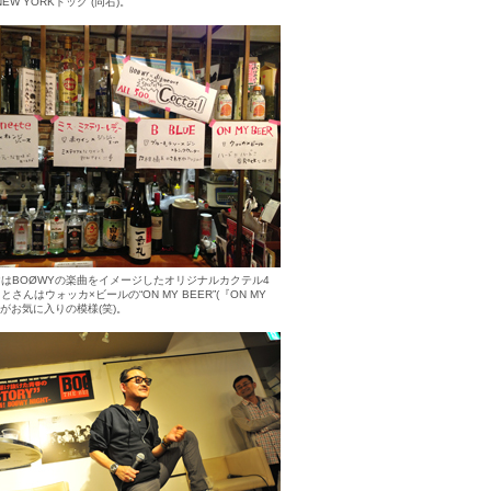
 NEW YORKドッグ”(同右)。
はBOØWYの楽曲をイメージしたオリジナルカクテル4
とさんはウォッカ×ビールの“ON MY BEER”(『ON MY
』)がお気に入りの模様(笑)。