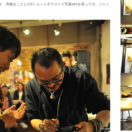
、高橋まこととの2ショットポラロイド写真etc)を巡っての、ジャン