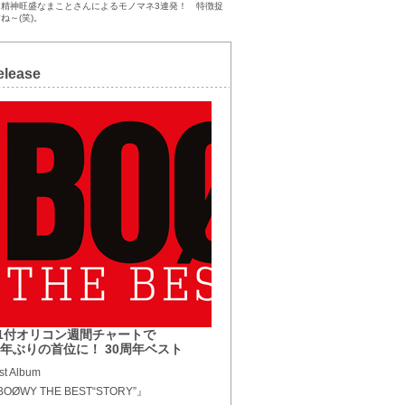
ス精神旺盛なまことさんによるモノマネ3連発！ 特徴捉
ね～(笑)。
elease
/1付オリコン週間チャートで
5年ぶりの首位に！ 30周年ベスト
st Album
OØWY THE BEST“STORY”』