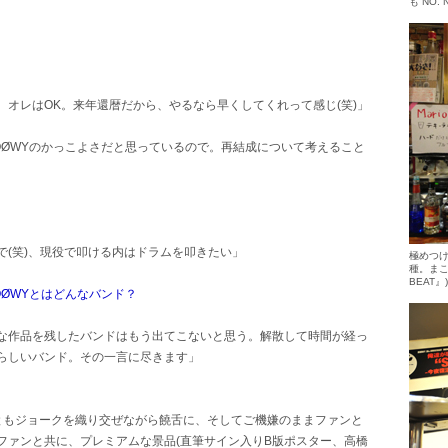
も“NO.
オレはOK。来年還暦だから、やるなら早くしてくれって感じ(笑)」
OØWYのかっこよさだと思っているので。再結成について考えること
で(笑)、現役で叩ける内はドラムを叩きたい」
極めつけ
種。まこ
BEAT
ØWYとはどんなバンド？
な作品を残したバンドはもう出てこないと思う。解散して時間が経っ
らしいバンド。その一言に尽きます」
ともジョークを織り交ぜながら饒舌に、そしてご機嫌のままファンと
ファンと共に、プレミアムな景品(直筆サイン入りB版ポスター、高橋