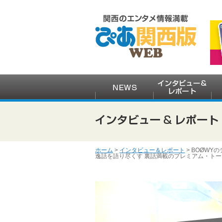
ホーム
>
インタビュー＆レポート
> BOØWY
逸話を語り尽くす 裏話満載のプレミアム・トー