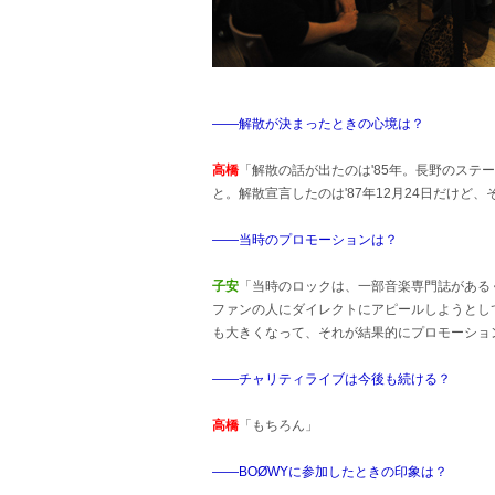
――解散が決まったときの心境は？
高橋
「解散の話が出たのは'85年。長野のステ
と。解散宣言したのは'87年12月24日だけ
――当時のプロモーションは？
子安
「当時のロックは、一部音楽専門誌がある
ファンの人にダイレクトにアピールしようとし
も大きくなって、それが結果的にプロモーショ
――チャリティライブは今後も続ける？
高橋
「もちろん」
――BOØWYに参加したときの印象は？