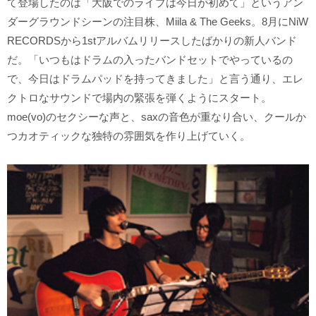
て登場したのは「大阪でのライブは今日が初めて」というアン
ダーグラウンドシーンの注目株、Miila & The Geeks。8月にNiW
RECORDSから1stアルバムリリースしたばかりの新人バンド
だ。「いつもはドラムの入ったバンドセットでやっているの
で、今日はドラムパッドを持ってきました」と言う通り、エレ
クトロなサウンドで場内の緊張を弾くようにスタート。
moe(vo)のセクシーな声と、saxの音色が重なり合い、クールか
つカオティックな独特の雰囲気を作り上げていく。