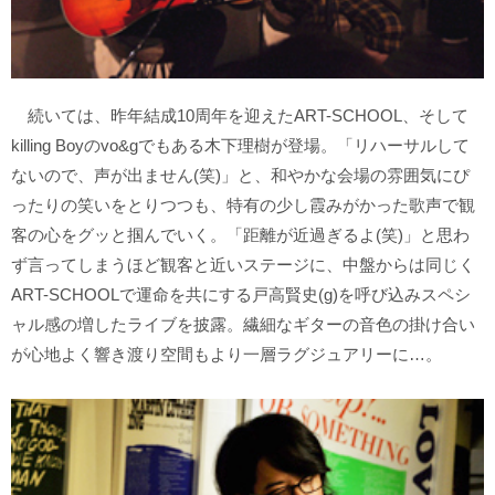
続いては、昨年結成10周年を迎えたART-SCHOOL、そして
killing Boyのvo&gでもある木下理樹が登場。「リハーサルして
ないので、声が出ません(笑)」と、和やかな会場の雰囲気にぴ
ったりの笑いをとりつつも、特有の少し霞みがかった歌声で観
客の心をグッと掴んでいく。「距離が近過ぎるよ(笑)」と思わ
ず言ってしまうほど観客と近いステージに、中盤からは同じく
ART-SCHOOLで運命を共にする戸高賢史(g)を呼び込みスペシ
ャル感の増したライブを披露。繊細なギターの音色の掛け合い
が心地よく響き渡り空間もより一層ラグジュアリーに…。