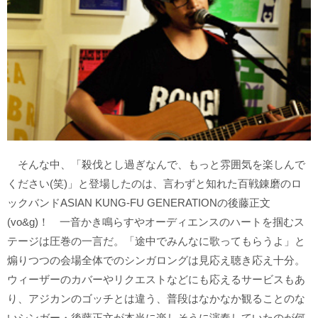
そんな中、「殺伐とし過ぎなんで、もっと雰囲気を楽しんで
ください(笑)」と登場したのは、言わずと知れた百戦錬磨のロ
ックバンドASIAN KUNG-FU GENERATIONの後藤正文
(vo&g)！ 一音かき鳴らすやオーディエンスのハートを掴むス
テージは圧巻の一言だ。「途中でみんなに歌ってもらうよ」と
煽りつつの会場全体でのシンガロングは見応え聴き応え十分。
ウィーザーのカバーやリクエストなどにも応えるサービスもあ
り、アジカンのゴッチとは違う、普段はなかなか観ることのな
いシンガー・後藤正文が本当に楽しそうに演奏していたのが何