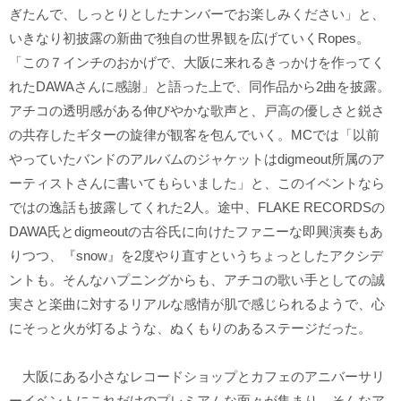
ぎたんで、しっとりとしたナンバーでお楽しみください」と、
いきなり初披露の新曲で独自の世界観を広げていくRopes。
「この７インチのおかげで、大阪に来れるきっかけを作ってく
れたDAWAさんに感謝」と語った上で、同作品から2曲を披露。
アチコの透明感がある伸びやかな歌声と、戸高の優しさと鋭さ
の共存したギターの旋律が観客を包んでいく。MCでは「以前
やっていたバンドのアルバムのジャケットはdigmeout所属のア
ーティストさんに書いてもらいました」と、このイベントなら
ではの逸話も披露してくれた2人。途中、FLAKE RECORDSの
DAWA氏とdigmeoutの古谷氏に向けたファニーな即興演奏もあ
りつつ、『snow』を2度やり直すというちょっとしたアクシデ
ントも。そんなハプニングからも、アチコの歌い手としての誠
実さと楽曲に対するリアルな感情が肌で感じられるようで、心
にそっと火が灯るような、ぬくもりのあるステージだった。
大阪にある小さなレコードショップとカフェのアニバーサリ
ーイベントにこれだけのプレミアムな面々が集まり、そんなア