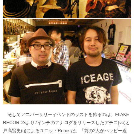
そしてアニバーサリーイベントのラストを飾るのは、FLAKE
RECORDSより7インチのアナログをリリースしたアチコ(vo)と
戸高賢史(g)によるユニットRopesだ。「前の2人がハッピー過