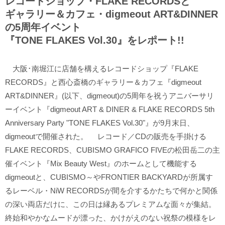
レコードショップ・FLAKE RECORDSと
ギャラリー＆カフェ・digmeout ART&DINNER
の5周年イベント
『TONE FLAKES Vol.30』をレポート!!
大阪･南堀江に店舗を構えるレコードショップ『FLAKE
RECORDS』と西心斎橋のギャラリー＆カフェ『digmeout
ART&DINNER』(以下、digmeout)の5周年を祝うアニバーサリ
ーイベント『digmeout ART & DINER & FLAKE RECORDS 5th
Anniversary Party "TONE FLAKES Vol.30"』が9月末日、
digmeoutで開催された。 レコード／CDの販売を手掛ける
FLAKE RECORDS、CUBISMO GRAFICO FIVEの松田岳二の主
催イベント『Mix Beauty West』のホームとして機能する
digmeoutと、CUBISMO～やFRONTIER BACKYARDが所属す
るレーベル・NiW RECORDSが間を介するかたちで何かと関係
の深い両店だけに、この日は縁あるプレミアムな面々が集結。
終始和やかなムードが漂った、かけがえのない祝祭の模様をレ