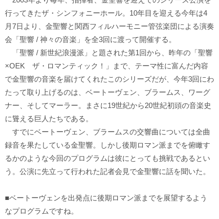
行ってきたザ・シンフォニーホール。10年目を迎える今年は4
月7日より、金聖響と関西フィルハーモニー管弦楽団による演奏
会「聖響 / 神々の音楽」を全3回に渡って開催する。
「聖響 / 新世紀浪漫派」と題された第1回から、昨年の「聖響
×OEK ザ・ロマンティック！」まで、テーマ性に富んだ内容
で金聖響の音楽を届けてくれたこのシリーズだが、今年3回にわ
たって取り上げるのは、ベートーヴェン、ブラームス、ワーグ
ナー、そしてマーラー。まさに19世紀から20世紀初頭の音楽史
に聳える巨人たちである。
すでにベートーヴェン、ブラームスの交響曲については全曲
録音を果たしている金聖響。しかし後期ロマン派までを俯瞰す
るかのような今回のプログラムは彼にとっても挑戦であるとい
う。公演に先立って行われた記者会見で金聖響に話を聞いた。
■ベートーヴェンを出発点に後期ロマン派までを展望するよう
なプログラムですね。