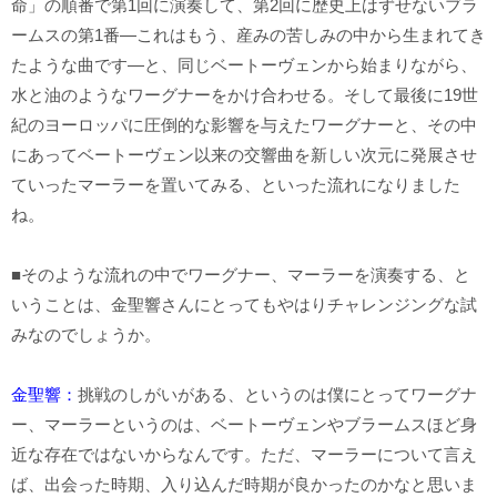
命」の順番で第1回に演奏して、第2回に歴史上はずせないブラ
ームスの第1番―これはもう、産みの苦しみの中から生まれてき
たような曲です―と、同じベートーヴェンから始まりながら、
水と油のようなワーグナーをかけ合わせる。そして最後に19世
紀のヨーロッパに圧倒的な影響を与えたワーグナーと、その中
にあってベートーヴェン以来の交響曲を新しい次元に発展させ
ていったマーラーを置いてみる、といった流れになりました
ね。
■そのような流れの中でワーグナー、マーラーを演奏する、と
いうことは、金聖響さんにとってもやはりチャレンジングな試
みなのでしょうか。
金聖響：
挑戦のしがいがある、
というのは
僕にとってワーグナ
ー、マーラーというのは、ベートーヴェンやブラームスほど身
近な存在ではないからなんです。ただ、マーラーについて言え
ば、出会った時期、入り込んだ時期が良かったのかなと思いま