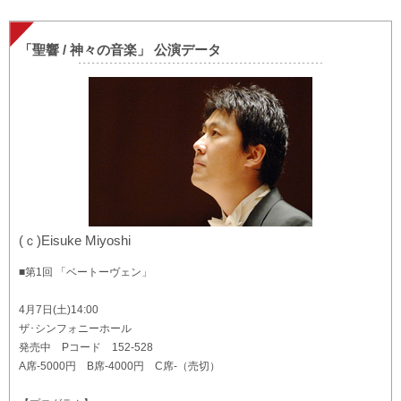
「聖響 / 神々の音楽」 公演データ
(ｃ)Eisuke Miyoshi
■第1回 「ベートーヴェン」
4月7日(土)14:00
ザ･シンフォニーホール
発売中 Pコード 152-528
A席-5000円 B席-4000円 C席-（売切）