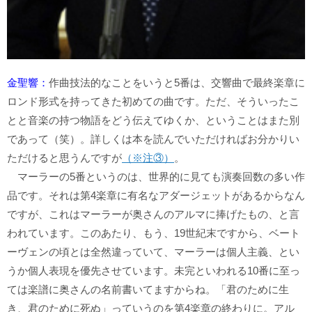
金聖響：
作曲技法的なことをいうと5番は、交響曲で最終楽章に
ロンド形式を持ってきた初めての曲です。ただ、そういったこ
とと音楽の持つ物語をどう伝えてゆくか、ということはまた別
であって（笑）。詳しくは本を読んでいただければお分かりい
ただけると思うんですが
（※注③）
。
マーラーの5番というのは、世界的に見ても演奏回数の多い作
品です。それは第4楽章に有名なアダージェットがあるからなん
ですが、これはマーラーが奥さんのアルマに捧げたもの、と言
われています。このあたり、もう、19世紀末ですから、ベート
ーヴェンの頃とは全然違っていて、マーラーは個人主義、とい
うか個人表現を優先させています。未完といわれる10番に至っ
ては楽譜に奥さんの名前書いてますからね。「君のために生
き、君のために死ぬ」っていうのを第4楽章の終わりに。アル