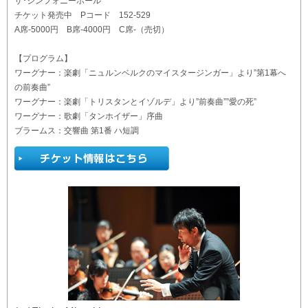
ザ･シンフォニーホール
チケット発売中 Pコード 152-529
A席-5000円 B席-4000円 C席-（売切）
【プログラム】
ワーグナー：楽劇「ニュルンベルクのマイスタージンガー」より”第1幕へ
の前奏曲”
ワーグナー：楽劇「トリスタンとイゾルデ」より”前奏曲””愛の死”
ワーグナー：歌劇「タンホイザー」序曲
ブラームス：交響曲 第1番 ハ短調