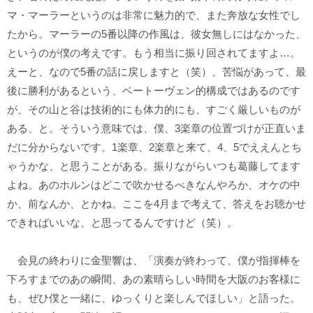
マ・マーラーというのは非常に魅力的で、また奔放な女性でし
たから。マーラーの5番以降の作風は、彼女無しにはなかった、
というのが僕の考えです。もう相当に振り回されてますよ…。
えーと、なので5番の話に戻しますと（笑）、苦悩があって、最
後に勝利があるという、ベートーヴェン的構成ではあるのです
が、その山と谷は技術的にも体力的にも、すごく厳しいものが
ある、と。そういう意味では、僕、3楽章の位置づけが正直いま
だに分からないです。1楽章、2楽章と来て、4、5でええんとち
ゃうかな、と思うことがある。振りながらいつも葛藤してます
よね。あのホルンはどこで吹かせるべきなんやろか、オケの中
か、前なんか、とかね。ここを4月まで考えて、答えをお聴かせ
できればいいな、と思ってるんですけど（笑）。
会見の終わりに金聖響は、「演奏が終わって、僕が指揮棒を
下ろすまでのあの瞬間、あの素晴らしい時間を大阪のお客様に
も、ぜひ僕と一緒に、ゆっくりと楽しんでほしい」と語った。