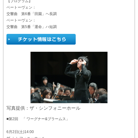
【プログラム】
ベートーヴェン：
交響曲 第6番「田園」ヘ長調
ベートーヴェン：
交響曲 第5番「運命」ハ短調
写真提供：ザ・シンフォニーホール
■第2回 「 ワーグナー&ブラームス」
6月2日(土)14:00