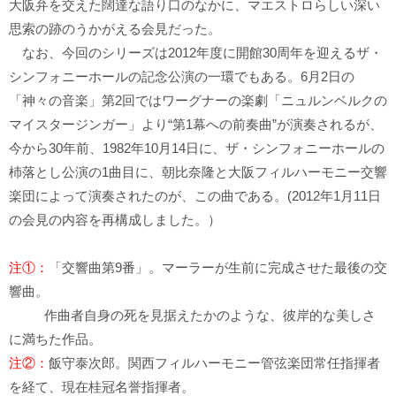
大阪弁を交えた闊達な語り口のなかに、マエストロらしい深い
思索の跡のうかがえる会見だった。
なお、今回のシリーズは2012年度に開館30周年を迎えるザ・
シンフォニーホールの記念公演の一環でもある。6月2日の
「神々の音楽」第2回ではワーグナーの楽劇「ニュルンベルクの
マイスタージンガー」より“第1幕への前奏曲”が演奏されるが、
今から30年前、1982年10月14日に、ザ・シンフォニーホールの
杮落とし公演の1曲目に、朝比奈隆と大阪フィルハーモニー交響
楽団によって演奏されたのが、この曲である。(2012年1月11日
の会見の内容を再構成しました。）
注①：
「交響曲第9番」。マーラーが生前に完成させた最後の交
響曲。
作曲者自身の死を見据えたかのような、彼岸的な美しさ
に満ちた作品。
注②：
飯守泰次郎。関西フィルハーモニー管弦楽団常任指揮者
を経て、現在桂冠名誉指揮者。