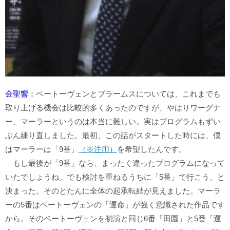
金聖響：
ベートーヴェンとブラームスについては、これまでも
取り上げる機会は比較的多くあったのですが、やはりワーグナ
ー、マーラーというのは本当に難しい。実はプログラムもずい
ぶん練り直しました。最初、この話がスタートした時には、僕
はマーラーは「9番」
（※注①）
を希望したんです。
もし最後が「9番」なら、まったく違ったプログラムになって
いたでしょうね。でも検討を重ねるうちに「5番」で行こう、と
決まった。そのとたんに全体の起承転結が見えました。マーラ
ーの5番はベートーヴェンの「運命」が強く意識された作品です
から。そのベートーヴェンを初演と同じ6番「田園」と5番「運