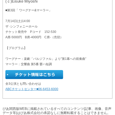
(ｃ)Eisuke Miyoshi
■第3回「 ワーグナー&マーラー」
7月14日(土)14:00
ザ･シンフォニーホール
チケット発売中 Pコード 152-530
A席-5000円 B席-4000円 C席-（売切）
【プログラム】
ワーグナー：楽劇「パルジファル」より”第1幕への前奏曲”
マーラー：交響曲 第5番 嬰ハ短調
全3公演とも問い合わせは
ABCチケットセンター■06-6453-6000
ぴあ関西版WEBに掲載されているすべてのコンテンツ(記事、画像、音声
データ等)はぴあ株式会社の承諾なしに無断転載することはできません。