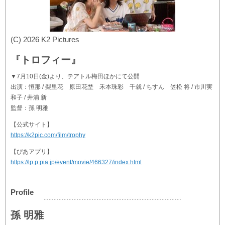
(C) 2026 K2 Pictures
『トロフィー』
▼7月10日(金)より、テアトル梅田ほかにて公開
出演：恒那 / 梨里花 原田花埜 禾本珠彩 千就 / ちすん 笠松 将 / 市川実
和子 / 井浦 新
監督：孫 明雅
【公式サイト】
https://k2pic.com/film/trophy
【ぴあアプリ】
https://lp.p.pia.jp/event/movie/466327/index.html
Profile
孫 明雅