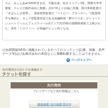
そん・みょんあ●1989年生まれ、大阪出身。在日コリアン3世。関西大学卒
業後、テレビの制作会社に勤務。2017年より分福に所属。西川美和監督の
『すばらしき世界』、是枝裕和監督の『ベイビー・ブローカー』で監督助
手を務めた。そして初監督作品である短編映画『夢のつづき』がショート
ショートフィルムフェスティバル&アジア2025秋の国際映画祭で上映され
た。本作『トロフィー』が長編デビュー作となる。
ぴあ関西版WEBに掲載されているすべてのコンテンツ(記事、画像、音声
データ等)はぴあ株式会社の承諾なしに無断転載することはできません。
プレリザーブなど先行情報はこちら
最速抽選･先行抽選 受付中