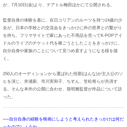
が、7月10日(金)より、テアトル梅田ほかにて公開される。
監督自身の体験を基に、在日コリアンのルーツを持つ14歳の少
女が、日本の学校との交流会をきっかけに外の世界との繋がり
を持ち、フリマサイトで家にあった不用品を売ってK-POPアイ
ドルのライブのチケット代を稼ごうとしたことをきっかけに、
自分自身や家族のことについて見つめ直すようになる様を描
く。
250人のオーディションから選ばれた恒那(はんな)が主人公のソ
ヒを演じ、井浦新、市川実和子、ちすん、笠松将らが共演す
る。そんな本作の公開に合わせ、孫明雅監督が作品について語
った。
──自分自身の経験を映画にしようと考えられたきっかけは何だ
ったのでしょうか。