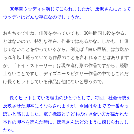
──30年間ウッディを演じてこられましたが、唐沢さんにとって
ウッディはどんな存在なのでしょうか。
おもちゃですね。俳優をやっていても、30年間同じ役をやるこ
とはないので、特別な存在、作品ではあるかな。しかも、俳優
じゃないことをやっているから。例えば「白い巨塔」は放送か
ら20年以上経っていても作品のことを言われることはあります
が、『トイ・ストーリー』は現在進行形の作品ですから。経験
上ないことですし、ディズニー＆ピクサー作品の中でもこれだ
け長くヒットしている作品は他にないと思うので。
──長くヒットしている理由のひとつとして、毎回、社会情勢を
反映させた脚本にうならされますが、今回は今までで一番今っ
ぽいと感じました。電子機器と子どもの付き合い方が描かれた
本作の脚本を読んだ時に、唐沢さんはどのように感じられまし
たか。