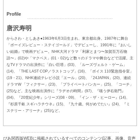
Profile
唐沢寿明
からさわ・としあき●1963年6月3日生まれ、東京都出身。1987年に舞台
「ボーイズレビュー・ステイゴールド」でデビューし、1991年に『おいし
い結婚』で映画デビュー。NHK大河ドラマ「利家とまつ〜加賀百万石物
語〜」(02)や「マクベス」(01・02)など数々のドラマや舞台などで活躍。主
なTVドラマの出演作に「白い巨塔」(03)、「ルーズヴェルト・ゲーム」
(14)、「THE LAST COP／ラストコップ」(16)、「ボイス 110緊急指令室」
(19・21)、NHK連続テレビ小説「エール」(20)、「24JAPAN」(20)、連続
ドラマW 「フィクサー」(23)、「プライベートバンカー」(25)、「コーチ」
(25)など。主な映画出演作に『ラヂオの時間』(97)、『嗤う伊右衛門』
(04)、『20世紀少年』シリーズ(08・09)、『イン・ザ・ヒーロー』(14)、
『杉原千畝 スギハラチウネ』(15)、『九十歳。何がめでたい』(24)、『ミ
ステリー・アリーナ』(25)など。
ぴあ関西版WEBに掲載されているすべてのコンテンツ(記事、画像、音声