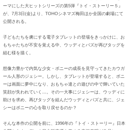
ーマにした大ヒットシリーズの第5弾『トイ・ストーリー５』
が、7月3日(金)より、TOHOシネマズ梅田ほか全国の劇場にて
公開される。
子どもたちを虜にする電子タブレットの登場をきっかけに、お
もちゃたちが不安を覚える中、ウッディとバズが再びタッグを
組む様を描く。
想像力豊かで内気な少女・ボニーの成長を見守ってきたカウガ
ール人形のジェシー。しかし、タブレットが登場すると、ボニ
ーは画面に夢中になり、おもちゃ達との遊びの中で輝いていた
笑顔が失われていく…。その一大事にジェシーは、ウッディに
助けを求め、再びタッグを組んだウッディとバズと共に、ジェ
シーはボニーの心を取り戻せるのか？
そんな本作の公開を前に、1996年の『トイ・ストーリー』日本