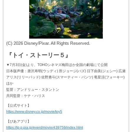
(C) 2026 Disney/Pixar. All Rights Reserved.
『トイ・ストーリー５』
▼7月3日(金)より、TOHOシネマズ梅田ほか全国の劇場にて公開
日本版声優：唐沢寿明(ウッディ) 所ジョージ(バズ) 日下由美(ジェシー) 広瀬
アリス(リリーパッド) 佐野勇斗(スマーティー・パンツ) 竜星涼(フォーキー)
ほか
監督：アンドリュー・スタントン
共同監督：ケナ・ハリス
【公式サイト】
https://www.disney.co.jp/movie/toy5
【ぴあアプリ】
https://lp.p.pia.jp/event/movie/439759/index.html