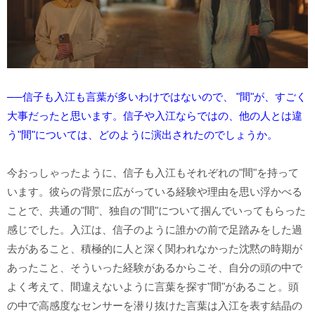
──信子も入江も言葉が多いわけではないので、 "間"が、すごく
大事だったと思います。信子や入江ならではの、他の人とは違
う"間"については、どのように演出されたのでしょうか。
今おっしゃったように、信子も入江もそれぞれの"間"を持って
います。彼らの背景に広がっている経験や理由を思い浮かべる
ことで、共通の"間"、独自の"間"について掴んでいってもらった
感じでした。入江は、信子のように誰かの前で足踏みをした過
去があること、積極的に人と深く関われなかった沈黙の時期が
あったこと、そういった経験があるからこそ、自分の頭の中で
よく考えて、間違えないように言葉を探す"間"があること。頭
の中で高感度なセンサーを潜り抜けた言葉は入江を表す結晶の