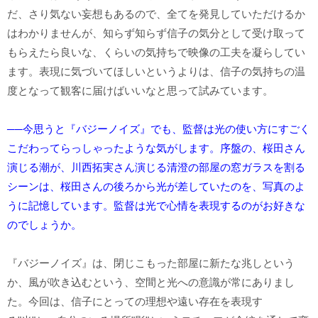
だ、さり気ない妄想もあるので、全てを発見していただけるか
はわかりませんが、知らず知らず信子の気分として受け取って
もらえたら良いな、くらいの気持ちで映像の工夫を凝らしてい
ます。表現に気づいてほしいというよりは、信子の気持ちの温
度となって観客に届けばいいなと思って試みています。
──今思うと『バジーノイズ』でも、監督は光の使い方にすごく
こだわってらっしゃったような気がします。序盤の、桜田さん
演じる潮が、川西拓実さん演じる清澄の部屋の窓ガラスを割る
シーンは、桜田さんの後ろから光が差していたのを、写真のよ
うに記憶しています。監督は光で心情を表現するのがお好きな
のでしょうか。
『バジーノイズ』は、閉じこもった部屋に新たな兆しという
か、風が吹き込むという、空間と光への意識が常にありまし
た。今回は、信子にとっての理想や遠い存在を表現す