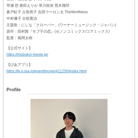
早瀬 憩 唐田えりか 草川拓弥 荒木飛羽
蒼戸虹子 占部房子 吉田ウーロン太 TheWorthless
中村優子 古舘寛治
主題歌：にしな「クローバー」(ワーナーミュージック・ジャパン)
原作：田村茜『モブ子の恋』(ゼノンコミックス/コアミックス)
監督：風間太樹
【公式サイト】
https://mobukoi-movie.jp/
【ぴあアプリ】
https://lp.p.pia.jp/event/movie/411250/index.html
Profile