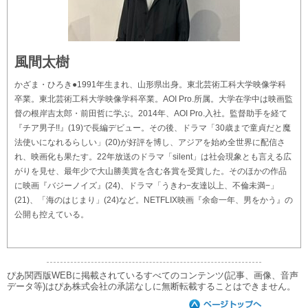
風間太樹
かざま・ひろき●1991年生まれ、山形県出身。東北芸術工科大学映像学科
卒業。東北芸術工科大学映像学科卒業。AOI Pro.所属。大学在学中は映画監
督の根岸吉太郎・前田哲に学ぶ。2014年、AOI Pro.入社。監督助手を経て
『チア男子!!』(19)で長編デビュー。その後、ドラマ「30歳まで童貞だと魔
法使いになれるらしい」(20)が好評を博し、アジアを始め全世界に配信さ
れ、映画化も果たす。22年放送のドラマ「silent」は社会現象とも言える広
がりを見せ、最年少で大山勝美賞を含む各賞を受賞した。そのほかの作品
に映画『バジーノイズ』(24)、ドラマ「うきわ−友達以上、不倫未満−」
(21)、「海のはじまり」(24)など。NETFLIX映画『余命一年、男をかう』の
公開も控えている。
ぴあ関西版WEBに掲載されているすべてのコンテンツ(記事、画像、音声
データ等)はぴあ株式会社の承諾なしに無断転載することはできません。