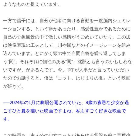
ようなものと捉えています。
一方で信子には、自分が他者に向ける言動を一度脳内シュミレ
ーションする、という癖があったり、感受性豊かであるために
自己の心象風景の中で激しい感情がうごめいていたり。この辺
は映像表現の工夫として、川や嵐などのイメージシーンを組み
込んでいます。とにかく頭の中で自問自答を繰り返してしま
う"間"。それぞれに個性のある"間"、沈黙とも言うのかもしれな
いですが、があるんです。今、"間"が大事だと言っていただい
たのでお話すると、僕は『コット、はじまりの夏』という映画
が好きで。
──2024年の1月に劇場公開されていた、9歳の寡黙な少女が過
ごすひと夏を描いた映画ですよね。私もすごく好きな映画で
す。
この映画も、主人公の少女コットがあらゆる状況を前に言葉少