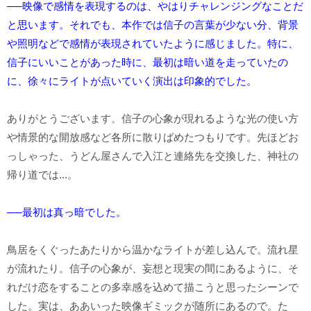
──映像で感情を表現するのは、やはりチャレンジングなことだ
と思います。それでも、本作では信子の言葉が少ない分、背景
や照明などで感情が表現されていたように感じました。特に、
信子にいいことがあった時に、最初は暗い道を走っていたの
に、徐々にライトが点いていく演出は印象的でした。
ありがとうございます。信子の心象が現れるような光の使い方
や情景的な開放感など各所に散りばめたつもりです。先ほどお
っしゃった、うどん屋さんで入江と連絡先を交換した、神社の
帰り道では...。
──最初は真っ暗でした。
鳥居をくぐったあたりから温かなライトが差し込んで。流れ星
が流れたり。信子の心象が、妄想と現実の間にあるように、そ
れだけ恋をすることの多幸感を込めて描こうと思ったシーンで
した。実は、ああいった映像ギミックが随所にあるので。た