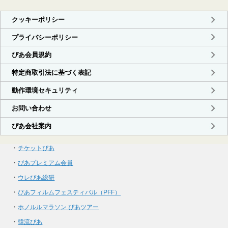
・
チケットぴあ
・
ぴあプレミアム会員
・
ウレぴあ総研
・
ぴあフィルムフェスティバル（PFF）
・
ホノルルマラソン ぴあツアー
・
韓流ぴあ