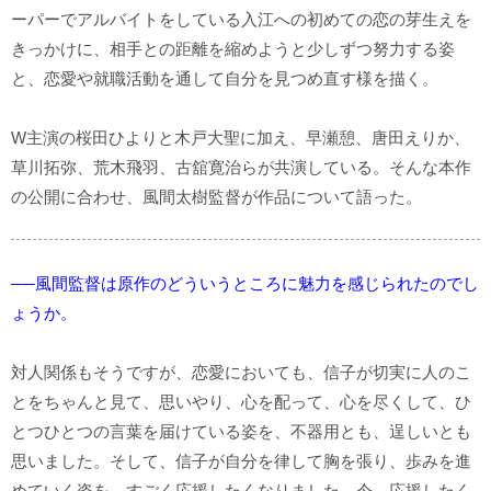
ーパーでアルバイトをしている入江への初めての恋の芽生えを
きっかけに、相手との距離を縮めようと少しずつ努力する姿
と、恋愛や就職活動を通して自分を見つめ直す様を描く。
W主演の桜田ひよりと木戸大聖に加え、早瀬憩、唐田えりか、
草川拓弥、荒木飛羽、古舘寛治らが共演している。そんな本作
の公開に合わせ、風間太樹監督が作品について語った。
──風間監督は原作のどういうところに魅力を感じられたのでし
ょうか。
対人関係もそうですが、恋愛においても、信子が切実に人のこ
とをちゃんと見て、思いやり、心を配って、心を尽くして、ひ
とつひとつの言葉を届けている姿を、不器用とも、逞しいとも
思いました。そして、信子が自分を律して胸を張り、歩みを進
めていく姿を、すごく応援したくなりました。今、応援したく