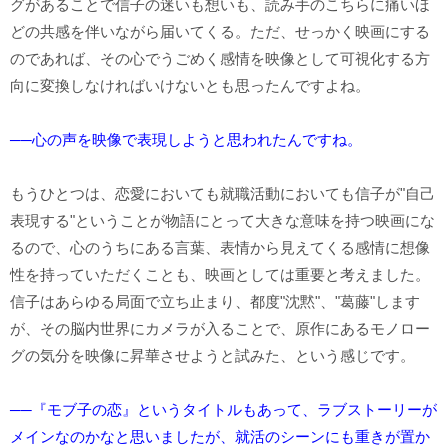
グがあることで信子の迷いも想いも、読み手のこちらに痛いほ
どの共感を伴いながら届いてくる。ただ、せっかく映画にする
のであれば、その心でうごめく感情を映像として可視化する方
向に変換しなければいけないとも思ったんですよね。
──心の声を映像で表現しようと思われたんですね。
もうひとつは、恋愛においても就職活動においても信子が"自己
表現する"ということが物語にとって大きな意味を持つ映画にな
るので、心のうちにある言葉、表情から見えてくる感情に想像
性を持っていただくことも、映画としては重要と考えました。
信子はあらゆる局面で立ち止まり、都度"沈黙"、"葛藤"します
が、その脳内世界にカメラが入ることで、原作にあるモノロー
グの気分を映像に昇華させようと試みた、という感じです。
──『モブ子の恋』というタイトルもあって、ラブストーリーが
メインなのかなと思いましたが、就活のシーンにも重きが置か