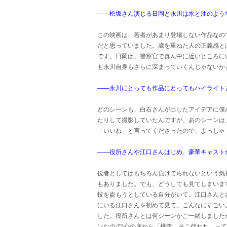
――松坂さん演じる日岡と永川は水と油のよう
この映画は、若者があまり登場しない作品なの
だと思っていました。歳を重ねた人の正義感と
です。日岡は、警察官で真ん中に近いところに
も永川自身もさらに深まっていくんじゃないか
――永川にとっても作品にとってもハイライト
どのシーンも、白石さんが出したアイデアに僕
たりして撮影していたんですが、あのシーンは
「いいね」と言ってくださったので、よっしゃ
――役所さんや江口さんはじめ、豪華キャスト
役者としてはもちろん負けてられないという気
もありました。でも、どうしても見てしまいま
技を盗もうとしている自分がいて。江口さんと
にいる江口さんを初めて見て、こんなにすごい
した。役所さんとは何シーンかご一緒しました
ンなので)心の底から「桃李、そこ代われ」って