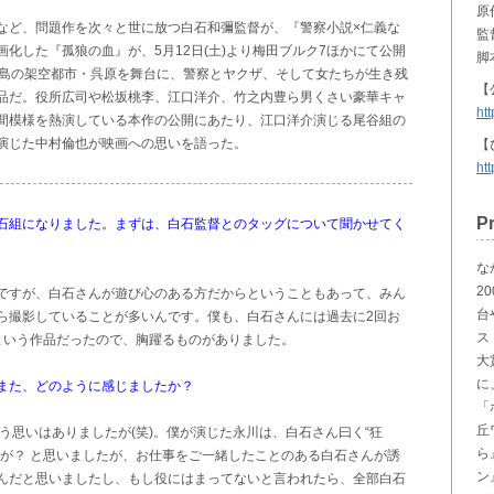
原
など、問題作を次々と世に放つ白石和彌監督が、『警察小説×仁義な
監
化した『孤狼の血』が、5月12日(土)より梅田ブルク7ほかにて公開
脚
広島の架空都市・呉原を舞台に、警察とヤクザ、そして女たちが生き残
【
品だ。役所広司や松坂桃李、江口洋介、竹之内豊ら男くさい豪華キャ
htt
間模様を熱演している本作の公開にあたり、江口洋介演じる尾谷組の
演じた中村倫也が映画への思いを語った。
【
htt
Pr
石組になりました。まずは、白石監督とのタッグについて聞かせてく
な
2
ですが、白石さんが遊び心のある方だからということもあって、みん
台
ら撮影していることが多いんです。僕も、白石さんには過去に2回お
ス
という作品だったので、胸躍るものがありました。
大
に
また、どのように感じましたか？
「
丘
う思いはありましたが(笑)。僕が演じた永川は、白石さん曰く“狂
ら
僕が？ と思いましたが、お仕事をご一緒したことのある白石さんが誘
ン
んだと思いましたし、もし役にはまってないと言われたら、全部白石