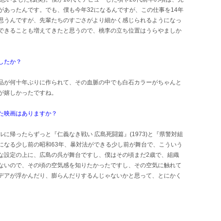
あったんです。でも、僕も今年32になるんですが、この仕事を14年
思うんですが、先輩たちのすごさがより細かく感じられるようになっ
できることも増えてきたと思うので、桃李の立ち位置はうらやましか
したか？
品が何十年ぶりに作られて、その血脈の中でも白石カラーがちゃんと
が嬉しかったですね。
た映画はありますか？
に帰ったらずっと『仁義なき戦い 広島死闘篇』(1973)と『県警対組
平成になる少し前の昭和63年、暴対法ができる少し前が舞台で、こういう
な設定の上に、広島の呉が舞台ですし、僕はその頃まだ2歳で、組織
ないので、その頃の空気感を知りたかったですし、その空気に触れて
デアが浮かんだり、膨らんだりするんじゃないかと思って、とにかく