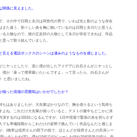
な関係に見えました。
で、その中で日岡と永川は同世代の男で、いわば光と影のような存在
はまた違う、初々しい炎を胸に抱いているのは日岡と永川だと思うん
いる人物なので、彼の正反対の人物として永川が存在できれば、作品
と思って取り組んでいました。
と言える電話ボックスのシーンは凄みのようなものを感じました。
がニヤっとしたり、逆に僕が出したアイデアに白石さんがニヤっとし
、僕が「座って煙草吸いたいんですよ」って言ったら、白石さんが
！ と思いましたね。
が揃った現場の雰囲気はいかがでしたか？
持ちはありましたが、大先輩ばかりなので、胸を借りるという気持ち
すよね、これだけ大先輩が揃っていると。テストの最中もどこかに演
共演するのは3回目になるんですが、1日中現場で緊張の糸を切らさず
人でも準備段階からこれだけの姿勢で挑んでいく作品なんだと感じま
が、(桃李は役所さんの部下の役で、ほとんどが役所さんとの共演シー
思いましたね(笑)。僕が10代でデビューした頃や20代前半の頃は、先