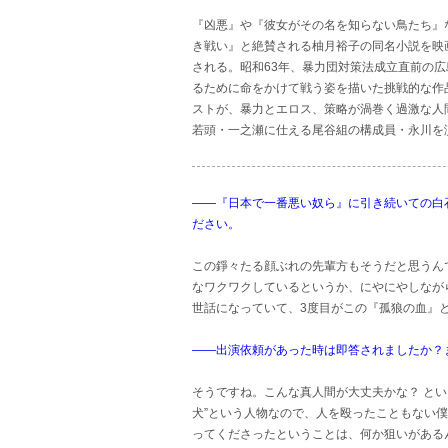
『凶悪』や『彼女がその名を知らない鳥たち』
き戦い』と絶賛される柚月裕子の同名小説を映画
される。昭和63年、暴力団対策法成立直前の
るために命をかけて戦う姿を描いた挑戦的な作
ストが、暴力とエロス、策略が渦巻く過激な人
若頭・一之瀬に仕える尾谷組の構成員・永川を
――『日本で一番悪い奴ら』に引き続いての白
ださい。
この錚々たる顔ぶれの先輩方もそうだと思うん
なワクワクしているというか、にやにやしなが
世話になっていて、3度目がこの『孤狼の血』
――出演依頼があった時は即答されましたか？
そうですね。こんな真人間が大丈夫かな？ とい
犬”という人物なので、人を殴ったこともない
ってくださったということは、何か狙いがある