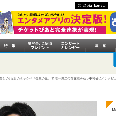
@pia_kansai
監督との3度目のタッグ作『孤狼の血』で 唯一無二の存在感を放つ中村倫也インタビ
M