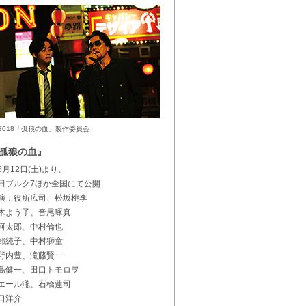
C)2018「孤狼の血」製作委員会
孤狼の血』
5月12日(土)より、
田ブルク7ほか全国にて公開
演：役所広司、松坂桃李
木よう子、音尾琢真
河太郎、中村倫也
部純子、中村獅童
野内豊、滝藤賢一
島健一、田口トモロヲ
エール瀧、石橋蓮司
口洋介