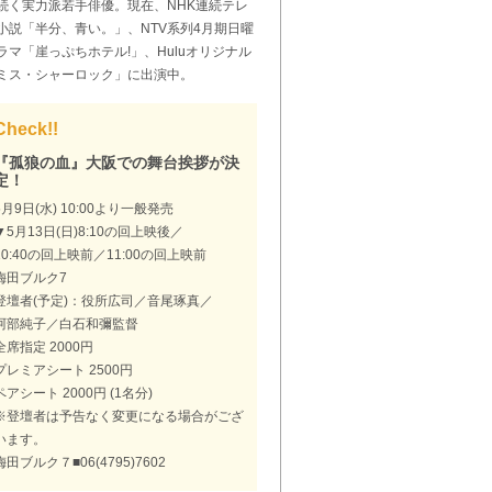
続く実力派若手俳優。現在、NHK連続テレ
小説「半分、青い。」、NTV系列4月期日曜
ラマ「崖っぷちホテル!」、Huluオリジナル
ミス・シャーロック」に出演中。
Check!!
『孤狼の血』大阪での舞台挨拶が決
定！
5月9日(水) 10:00より一般発売
▼5月13日(日)8:10の回上映後／
10:40の回上映前／11:00の回上映前
梅田ブルク7
登壇者(予定)：役所広司／音尾琢真／
阿部純子／白石和彌監督
全席指定 2000円
プレミアシート 2500円
ペアシート 2000円 (1名分)
※登壇者は予告なく変更になる場合がござ
います。
梅田ブルク７■06(4795)7602