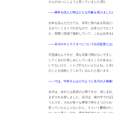
さんのせいにしようと思っていました(笑)。
――脚本を読んだ時はどんな印象を受けました
台本を読んだだけでも、非常に骨のある作品だ
ませていくタイプの方なので、台本だけでなく
た。実際に現場で撮影していて、これは台本を
――永川のキャラクターについて白石監督とは
不思議なんですが、僕も言葉で聞かないですし
してくるのか楽しみにしているところがあるん
いてないけど、シャブ打ちたいんだよね」と言
のことを信頼してくれているんだと思います。
――では、中村さんはどのように永川の人物像
永川は、自分とは真逆の人間ですが、演じる以
まずそれを探しました。永川は、彼の中での正
うんです。それが色々な事情で押さえつけられ
思っていたんじゃないかと。そういう鬱憤がた