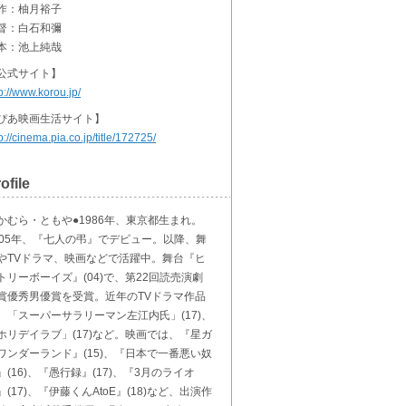
作：柚月裕子
督：白石和彌
本：池上純哉
公式サイト】
p://www.korou.jp/
ぴあ映画生活サイト】
p://cinema.pia.co.jp/title/172725/
ofile
かむら・ともや●1986年、東京都生まれ。
005年、『七人の弔』でデビュー。以降、舞
やTVドラマ、映画などで活躍中。舞台『ヒ
トリーボーイズ』(04)で、第22回読売演劇
賞優秀男優賞を受賞。近年のTVドラマ作品
、「スーパーサラリーマン左江内氏」(17)、
ホリデイラブ」(17)など。映画では、『星ガ
ワンダーランド』(15)、『日本で一番悪い奴
』(16)、『愚行録』(17)、『3月のライオ
』(17)、『伊藤くんAtoE』(18)など、出演作