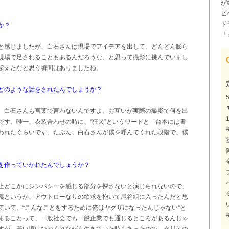
が
ビ
ド
か？
「
と感じましたが、白石さんは現場でアイデアを出して、どんどん膨ら
現場で足されることもあるんだろうな、と思って撮影に挑んでいまし
超えたなと思う瞬間はありましたね。
どのような話をされたんでしょうか？
、白石さんも言葉で言わないんですよ。お互いが実際の撮影で何を出
です。唯一、衣装合わせの時に、“狂犬”というワードと「台本には書
われたぐらいです。たぶん、白石さんが僕を呼んでくれた段階で、僕
を作っていかれたんでしょうか？
上どこかにシンパシーを感じる部分を探さないと演じられないので、
義というか、アウトローなりの欲求を抱いて尾谷組に入ったんだと思
ていて、“こんなことをするために俺はヤクザになったんじゃない”と
まることって、一般社会でも一般企業でも通じるところがあるんじゃ