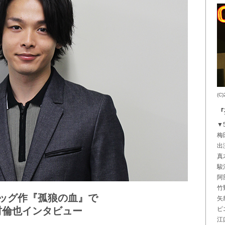
(
『
▼
梅
出
真
駿
阿
竹
ッグ作『孤狼の血』で
矢
村倫也インタビュー
ピ
江