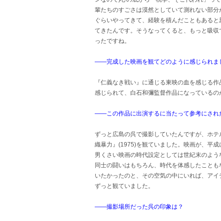
輩たちのすごさは漠然としていて測れない部分が
ぐらいやってきて、経験を積んだこともあると
てきたんです。そうなってくると、もっと吸収
ったですね。
――完成した映画を観てどのように感じられま
『仁義なき戦い』に通じる東映の血を感じる作
感じられて、白石和彌監督作品になっているの
――この作品に出演するに当たって参考にされ
ずっと広島の呉で撮影していたんですが、ホテル
織暴力』(1975)を観ていました。映画が、
男くさい映画の時代設定としては世紀末のよう
同士の闘いはもちろん、時代を体感したことも
いたかったのと、その空気の中にいれば、アイ
ずっと観ていました。
――撮影場所だった呉の印象は？