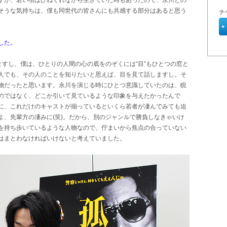
すが、若い頃はひねくれながら生きていた時もあったので、永川との
そうな気持ちは、僕も同世代の皆さんにも共感する部分はあると思う
チ
した。
ますし、僕は、ひとりの人間の心の底をのぞくには“目”もひとつの窓と
人でも、その人のことを知りたいと思えば、目を見て話しますし。そ
物だったと思います。永川を演じる時にひとつ意識していたのは、睨
のではなく、どこか引いて見ているような印象を与えたかったんで
に、これだけのキャストが揃っているといくら若者が凄んでみても迫
よ、先輩方の凄みに(笑)。だから、別のジャンルで勝負しなきゃいけ
を持ち歩いているような人物なので、佇まいから焦点の合っていない
はまとわなければいけないと考えていました。