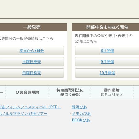
現在開催中の公演や来月･再来月の
1週間分の一般発売情報はこちら
公演はこちら
本日から7日分
8月開催
土曜日発売
9月開催
日曜日発売
10月開催
ぴあフィルムフェスティバル（PFF）
・
韓流ぴあ
ホノルルマラソン ぴあツアー
・
メモカぴあ
・
BOOKぴあ