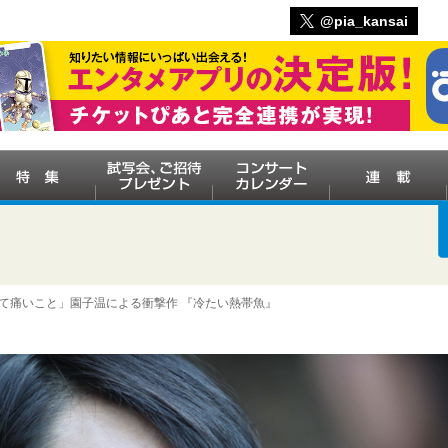
@pia_kansai
って痛いこと」園子温による衝撃作 『冷たい熱帯魚』