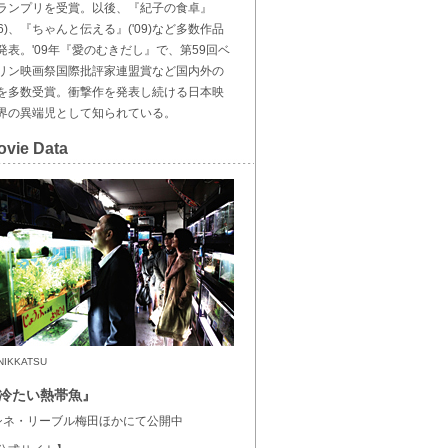
ランプリを受賞。以後、『紀子の食卓』
'06)、『ちゃんと伝える』('09)など多数作品
発表。'09年『愛のむきだし』で、第59回ベ
リン映画祭国際批評家連盟賞など国内外の
を多数受賞。衝撃作を発表し続ける日本映
界の異端児として知られている。
ovie Data
)NIKKATSU
冷たい熱帯魚』
シネ・リーブル梅田ほかにて公開中