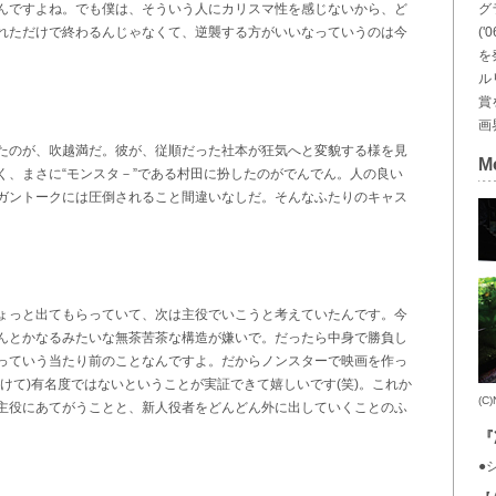
グ
んですよね。でも僕は、そういう人にカリスマ性を感じないから、ど
(
れただけで終わるんじゃなくて、逆襲する方がいいなっていうのは今
を
ル
賞
画
たのが、吹越満だ。彼が、従順だった社本が狂気へと変貌する様を見
M
く、まさに“モンスタ－”である村田に扮したのがでんでん。人の良い
ガントークには圧倒されること間違いなしだ。そんなふたりのキャス
ょっと出てもらっていて、次は主役でいこうと考えていたんです。今
んとかなるみたいな無茶苦茶な構造が嫌いで。だったら中身で勝負し
っていう当たり前のことなんですよ。だからノンスターで映画を作っ
けて)有名度ではないということが実証できて嬉しいです(笑)。これか
(C
主役にあてがうことと、新人役者をどんどん外に出していくことのふ
『
●