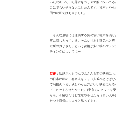
いた映画って、犯罪者をカリスマ的に描いてる
こにでもいそうな人にしたんです。社本もやら
回の映画ではありました。
そんな最後には逆襲する気の弱い社本を演じ
事に演じきっている。そんな社本を狂気へと導
近所のおじさん、という役柄が多い彼のマシン
ティングについてはー
監督
：吹越さんもでんでんさんも前の映画にち
の日本映画の、有名人を２，３人並べとけばな
て演技のうまい奴とやった方がいい映画になる
て、ヒットさせたかった。(東京でのヒットを受
らも、今脇役だけど芝居やらせたらうまい人を
たつを目標にしようと思ってます。