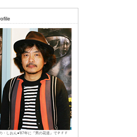
ofile
の・しおん●'87年に『男の花道』でＰＦＦ