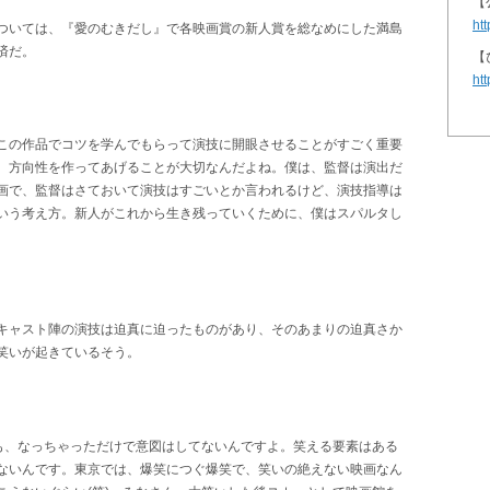
【
htt
ついては、『愛のむきだし』で各映画賞の新人賞を総なめにした満島
済だ。
【
htt
この作品でコツを学んでもらって演技に開眼させることがすごく重要
、方向性を作ってあげることが大切なんだよね。僕は、監督は演出だ
画で、監督はさておいて演技はすごいとか言われるけど、演技指導は
いう考え方。新人がこれから生き残っていくために、僕はスパルタし
キャスト陣の演技は迫真に迫ったものがあり、そのあまりの迫真さか
笑いが起きているそう。
でも、なっちゃっただけで意図はしてないんですよ。笑える要素はある
ないんです。東京では、爆笑につぐ爆笑で、笑いの絶えない映画なん