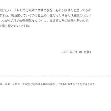
続けたい。テレビでは絶対に放映できないものが映画だと思ってるの
ですね。映画館っていうのは見世物小屋だったりお化け屋敷だったり
しながら入るのが映画館なんですよ。最近癒し系の映画が多いので、
を撮り続けたいですね。
（2011年2月10日更新）
記事、画像、音声データ等)はぴあ株式会社の承諾なしに無断転載することはできません。