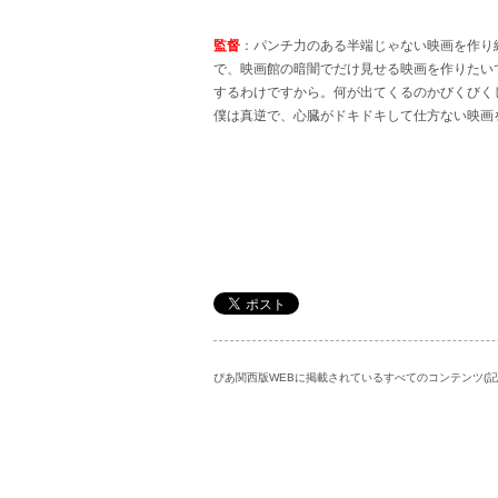
監督
：パンチ力のある半端じゃない映画を作り
で、映画館の暗闇でだけ見せる映画を作りたい
するわけですから。何が出てくるのかびくびく
僕は真逆で、心臓がドキドキして仕方ない映画
ぴあ関西版WEBに掲載されているすべてのコンテンツ(