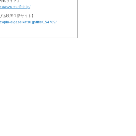
公式サイト】
p://www.coldfish.jp/
ぴあ映画生活サイト】
p://pia-eigaseikatsu.jp/title/154789/