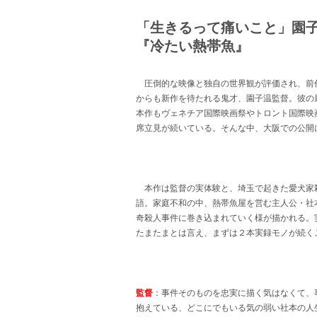
「生きるって痛いこと」園
『冷たい熱帯魚』
圧倒的な映像と独自の世界観が評価され、前
からも新作を待たれる鬼才、園子温監督。彼の
本作もヴェネチア国際映画祭やトロント国際映
席立見が続いている。そんな中、大阪での公開
本作は監督の実体験と、埼玉で起きた愛犬家
語。家庭不和の中、熱帯魚屋を営む主人公・社
奇殺人事件に巻き込まれていく様が描かれる。
たまたまとは言え、まずは２本実録モノが続く
監督
：事件そのものを忠実に描く気はなくて、
抱えている、どこにでもいる気の弱い社本の人