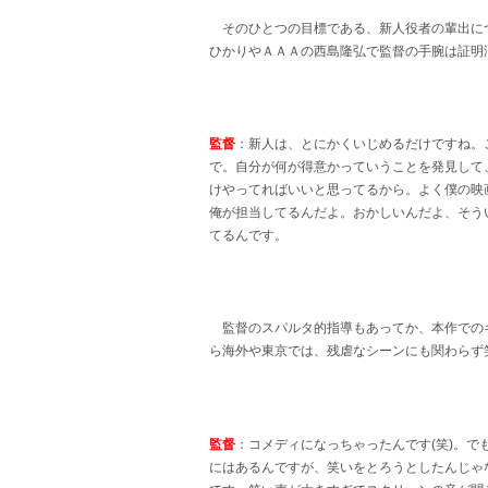
そのひとつの目標である、新人役者の輩出に
ひかりやＡＡＡの西島隆弘で監督の手腕は証明
監督
：新人は、とにかくいじめるだけですね。
で。自分が何が得意かっていうことを発見して
けやってればいいと思ってるから。よく僕の映
俺が担当してるんだよ。おかしいんだよ、そう
てるんです。
監督のスパルタ的指導もあってか、本作での
ら海外や東京では、残虐なシーンにも関わらず
監督
：コメディになっちゃったんです(笑)。
にはあるんですが、笑いをとろうとしたんじゃ