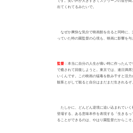
です。笑い声が大きすぎてスクリーンの音が聞
出てくれてるみたいで。
なぜか爽快な気分で映画館を出ると同時に、
っていた時の園監督の心境も、映画に影響を与
監督
：本当に自分の人生が痛い時に作ったんで
で癒されて回復しようと。東京では、連日満席
いくんです。この映画の猛毒を飲み干すと活力
観客とがして観ると自分はまだまだ生きれるぞ
たしかに、どんどん逆境に追い込まれていく
登場する、ある意味本作を表現する「生きるっ
ることができるのは、やはり園監督だからこそ