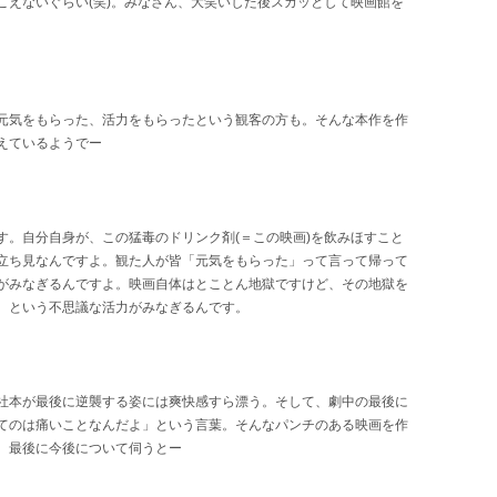
こえないぐらい(笑)。みなさん、大笑いした後スカッとして映画館を
元気をもらった、活力をもらったという観客の方も。そんな本作を作
えているようでー
す。自分自身が、この猛毒のドリンク剤(＝この映画)を飲みほすこと
立ち見なんですよ。観た人が皆「元気をもらった」って言って帰って
がみなぎるんですよ。映画自体はとことん地獄ですけど、その地獄を
、という不思議な活力がみなぎるんです。
社本が最後に逆襲する姿には爽快感すら漂う。そして、劇中の最後に
てのは痛いことなんだよ」という言葉。そんなパンチのある映画を作
。最後に今後について伺うとー