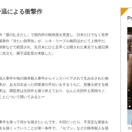
子温による衝撃作
Pr
作『愛のむきだし』で国内外の映画賞を受賞し、日本だけでなく世界
最新作『冷たい熱帯魚』が、シネ・リーブル梅田ほかにて上映中だ。
画祭などで絶賛され、先月末にひと足早く公開された東京でも連日満
に先立ち、園子温監督が来阪した。
殺人事件や他の猟奇殺人事件からインスパイアされて生み出された物
本が、ある日出会った同業者の手伝いをするうちに、想像を絶する猟
実は、園監督は次回作も撮り終えており、なんと次回作も実録モノ。
ことについて聞いてみるとー
事件を使って何かを描きたいんです。今回だったら、不安定な家族を
そ
生を描くっていうことが第一条件で。『セブン』などの猟奇殺人を描