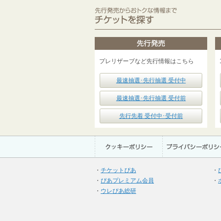
プレリザーブなど先行情報はこちら
最速抽選･先行抽選 受付中
最速抽選･先行抽選 受付前
先行先着 受付中･受付前
・
チケットぴあ
・
・
ぴあプレミアム会員
・
・
ウレぴあ総研